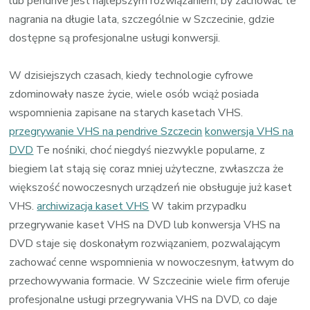
lub pendrive jest najlepszym rozwiązaniem, by zachować te
nagrania na długie lata, szczególnie w Szczecinie, gdzie
dostępne są profesjonalne usługi konwersji.
W dzisiejszych czasach, kiedy technologie cyfrowe
zdominowały nasze życie, wiele osób wciąż posiada
wspomnienia zapisane na starych kasetach VHS.
przegrywanie VHS na pendrive Szczecin
konwersja VHS na
DVD
Te nośniki, choć niegdyś niezwykle popularne, z
biegiem lat stają się coraz mniej użyteczne, zwłaszcza że
większość nowoczesnych urządzeń nie obsługuje już kaset
VHS.
archiwizacja kaset VHS
W takim przypadku
przegrywanie kaset VHS na DVD lub konwersja VHS na
DVD staje się doskonałym rozwiązaniem, pozwalającym
zachować cenne wspomnienia w nowoczesnym, łatwym do
przechowywania formacie. W Szczecinie wiele firm oferuje
profesjonalne usługi przegrywania VHS na DVD, co daje