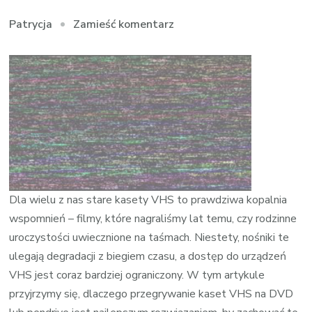
we
Zamieść komentarz
Patrycja
wpisie
Przegrywanie
VHS
na
nowoczesne
nośniki
Dla wielu z nas stare kasety VHS to prawdziwa kopalnia
wspomnień – filmy, które nagraliśmy lat temu, czy rodzinne
uroczystości uwiecznione na taśmach. Niestety, nośniki te
ulegają degradacji z biegiem czasu, a dostęp do urządzeń
VHS jest coraz bardziej ograniczony. W tym artykule
przyjrzymy się, dlaczego przegrywanie kaset VHS na DVD