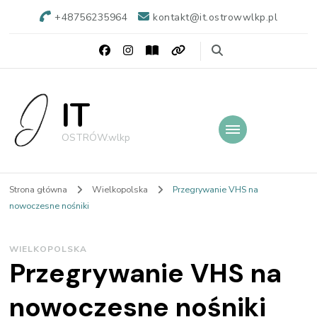
+48756235964
kontakt@it.ostrowwlkp.pl
IT
OSTRÓW.wlkp
Strona główna
Wielkopolska
Przegrywanie VHS na
nowoczesne nośniki
WIELKOPOLSKA
Przegrywanie VHS na
nowoczesne nośniki