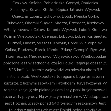
Czajków, Kościan, Pobiedziska, Gostyń, Opalenica,
Zaniemyśl, Kowal, Kłecko, Kępice, Jutrosin, Wyrzysk,
Osieczna, Lubasz, Bukowno, Dolsk, Miejska Górka,
Bukowiec, Oborniki Śląskie, Mrocza, Przedecz, Kiszkowo,
Władysławowo, Ceków-Kolonia, Wyrzysk, Luboń, Kłodawa,
Koźmin Wielkopolski, Czempiń, Łubowo, Łobżenica, Siedlec,
Budzyń, Lubasz, Wąsosz, Kobylin, Borek Wielkopolski,
Golina, Brudzew, Borek, Kórnica, Zduny, Czempiń, Rychwał,
Trzemeszno, Miedzichowo. Województwo Wielkopolskie
położone jest w zachodniej części Polski i zajmuje obszar 29
826 km². Na terenie województwa mieszka około 3,5
miliona osób. Wielkopolska to region o bogatej historii i
kulturze, z licznymi zabytkami i atrakcjami turystycznymi. W
regionie znajdują się piękne jeziora, lasy, parki krajobrazowe i
rezerwaty przyrody. Największym miastem w Wielkopolsce
jest Poznań, liczący ponad 540 tysięcy mieszkańców. Jest
to jedno z najstarszych miast Polski, pełne zabytków i