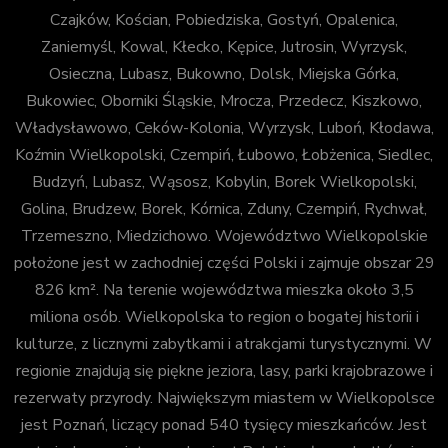
Czajków, Kościan, Pobiedziska, Gostyń, Opalenica,
Zaniemyśl, Kowal, Kłecko, Kępice, Jutrosin, Wyrzysk,
Osieczna, Lubasz, Bukowno, Dolsk, Miejska Górka,
Bukowiec, Oborniki Śląskie, Mrocza, Przedecz, Kiszkowo,
Władysławowo, Ceków-Kolonia, Wyrzysk, Luboń, Kłodawa,
Koźmin Wielkopolski, Czempiń, Łubowo, Łobżenica, Siedlec,
Budzyń, Lubasz, Wąsosz, Kobylin, Borek Wielkopolski,
Golina, Brudzew, Borek, Kórnica, Zduny, Czempiń, Rychwał,
Trzemeszno, Miedzichowo. Województwo Wielkopolskie
położone jest w zachodniej części Polski i zajmuje obszar 29
826 km². Na terenie województwa mieszka około 3,5
miliona osób. Wielkopolska to region o bogatej historii i
kulturze, z licznymi zabytkami i atrakcjami turystycznymi. W
regionie znajdują się piękne jeziora, lasy, parki krajobrazowe i
rezerwaty przyrody. Największym miastem w Wielkopolsce
jest Poznań, liczący ponad 540 tysięcy mieszkańców. Jest