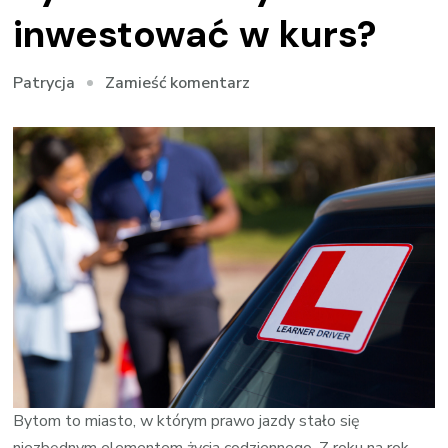
inwestować w kurs?
we
Zamieść komentarz
Patrycja
wpisie
Prawo
jazdy
w
Bytomiu
–
czy
warto
inwestować
w
kurs?
Bytom to miasto, w którym prawo jazdy stało się
niezbędnym elementem życia codziennego. Z roku na rok