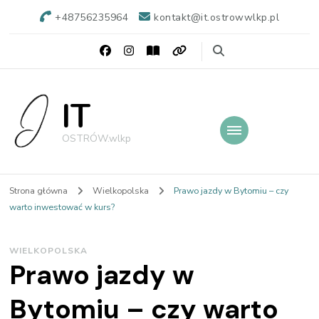
+48756235964
kontakt@it.ostrowwlkp.pl
IT
OSTRÓW.wlkp
Strona główna
Wielkopolska
Prawo jazdy w Bytomiu – czy
warto inwestować w kurs?
WIELKOPOLSKA
Prawo jazdy w
Bytomiu – czy warto