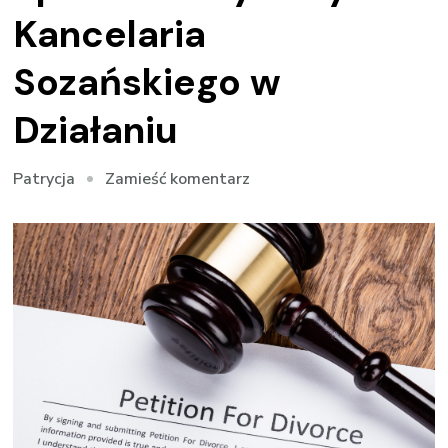
Kancelaria
Sozańskiego w
Działaniu
we
Zamieść komentarz
Patrycja
wpisie
Pomoc
Prawna
w
Sprawach
Cywilnych
–
Kancelaria
Sozańskiego
w