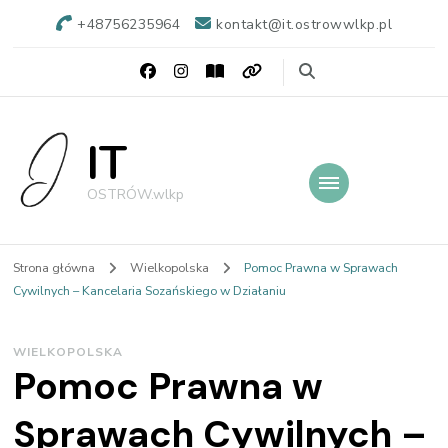
+48756235964
kontakt@it.ostrowwlkp.pl
IT
OSTRÓW.wlkp
Strona główna
Wielkopolska
Pomoc Prawna w Sprawach
Cywilnych – Kancelaria Sozańskiego w Działaniu
WIELKOPOLSKA
Pomoc Prawna w
Sprawach Cywilnych –