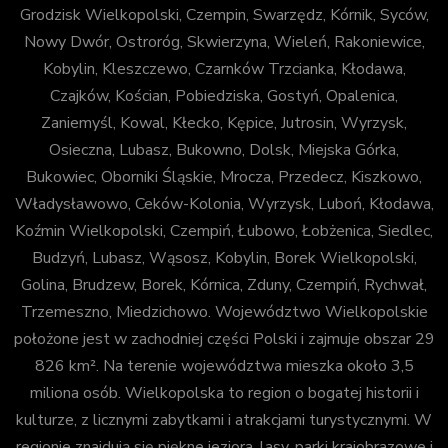
Grodzisk Wielkopolski, Czempin, Swarzędz, Kórnik, Syców,
Nowy Dwór, Ostroróg, Skwierzyna, Wieleń, Rakoniewice,
Kobylin, Kleszczewo, Czarnków Trzcianka, Kłodawa,
Czajków, Kościan, Pobiedziska, Gostyń, Opalenica,
Zaniemyśl, Kowal, Kłecko, Kępice, Jutrosin, Wyrzysk,
Osieczna, Lubasz, Bukowno, Dolsk, Miejska Górka,
Bukowiec, Oborniki Śląskie, Mrocza, Przedecz, Kiszkowo,
Władysławowo, Ceków-Kolonia, Wyrzysk, Luboń, Kłodawa,
Koźmin Wielkopolski, Czempiń, Łubowo, Łobżenica, Siedlec,
Budzyń, Lubasz, Wąsosz, Kobylin, Borek Wielkopolski,
Golina, Brudzew, Borek, Kórnica, Zduny, Czempiń, Rychwał,
Trzemeszno, Miedzichowo. Województwo Wielkopolskie
położone jest w zachodniej części Polski i zajmuje obszar 29
826 km². Na terenie województwa mieszka około 3,5
miliona osób. Wielkopolska to region o bogatej historii i
kulturze, z licznymi zabytkami i atrakcjami turystycznymi. W
regionie znajdują się piękne jeziora, lasy, parki krajobrazowe i