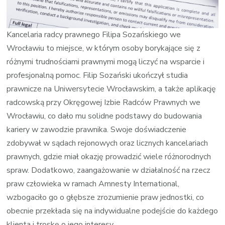
Działaniu
Kancelaria radcy prawnego Filipa Sozańskiego we
Wrocławiu to miejsce, w którym osoby borykające się z
różnymi trudnościami prawnymi mogą liczyć na wsparcie i
profesjonalną pomoc. Filip Sozański ukończył studia
prawnicze na Uniwersytecie Wrocławskim, a także aplikację
radcowską przy Okręgowej Izbie Radców Prawnych we
Wrocławiu, co dało mu solidne podstawy do budowania
kariery w zawodzie prawnika. Swoje doświadczenie
zdobywał w sądach rejonowych oraz licznych kancelariach
prawnych, gdzie miał okazję prowadzić wiele różnorodnych
spraw. Dodatkowo, zaangażowanie w działalność na rzecz
praw człowieka w ramach Amnesty International,
wzbogaciło go o głębsze zrozumienie praw jednostki, co
obecnie przekłada się na indywidualne podejście do każdego
klienta i troskę o jego interesy.