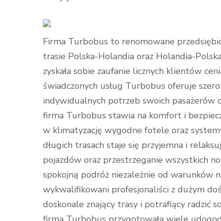
wpisie
Podróżuj
z
Firma Turbobus to renomowane przedsiębio
Turbobus:
trasie Polska-Holandia oraz Holandia-Polsk
Komfort
zyskała sobie zaufanie licznych klientów ce
i
świadczonych usług Turbobus oferuje szero
Bezpieczeń
indywidualnych potrzeb swoich pasażerów 
firma Turbobus stawia na komfort i bezpi
w klimatyzację wygodne fotele oraz system
długich trasach staje się przyjemna i relak
pojazdów oraz przestrzeganie wszystkich 
spokojną podróż niezależnie od warunków n
wykwalifikowani profesjonaliści z dużym 
doskonale znający trasy i potrafiący radzić
firma Turbobus przygotowała wiele udogodni