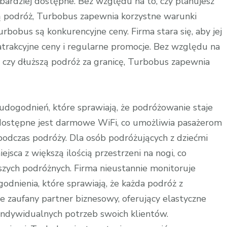
 bardziej dostępne. Bez względu na to, czy planujesz
ną podróż, Turbobus zapewnia korzystne warunki
bobus są konkurencyjne ceny. Firma stara się, aby jej
atrakcyjne ceny i regularne promocje. Bez względu na
 czy dłuższą podróż za granicę, Turbobus zapewnia
dogodnień, które sprawiają, że podróżowanie staje
 dostępne jest darmowe WiFi, co umożliwia pasażerom
 podczas podróży. Dla osób podróżujących z dziećmi
ejsca z większą ilością przestrzeni na nogi, co
zych podróżnych. Firma nieustannie monitoruje
dnienia, które sprawiają, że każda podróż z
 zaufany partner biznesowy, oferujący elastyczne
ndywidualnych potrzeb swoich klientów.