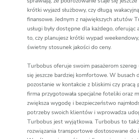
sprawiają, że podróżowanie staje się jeszcze
krótki wyjazd służbowy, czy długą wakacyj
finansowe. Jednym z największych atutów Tur
usługi były dostępne dla każdego, oferując 
to, czy planujesz krótki wypad weekendowy,
świetny stosunek jakości do ceny.
Turbobus oferuje swoim pasażerom szereg u
się jeszcze bardziej komfortowe. W busach
pozostanie w kontakcie z bliskimi czy pracą
firma przygotowała specjalne foteliki oraz mi
zwiększa wygodę i bezpieczeństwo najmłods
potrzeby swoich klientów i wprowadza udogo
Turbobus jest wyjątkowa. Turbobus to także
rozwiązania transportowe dostosowane do i