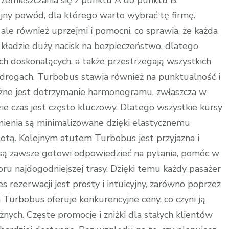
przemieszczania się z punktu A do punktu B.
jny powód, dla którego warto wybrać tę firmę.
ale również uprzejmi i pomocni, co sprawia, że każda
 kładzie duży nacisk na bezpieczeństwo, dlatego
ch doskonalących, a także przestrzegają wszystkich
drogach. Turbobus stawia również na punktualność i
ważne jest dotrzymanie harmonogramu, zwłaszcza w
e czas jest często kluczowy. Dlatego wszystkie kursy
nienia są minimalizowane dzięki elastycznemu
flotą. Kolejnym atutem Turbobus jest przyjazna i
 są zawsze gotowi odpowiedzieć na pytania, pomóc w
oru najdogodniejszej trasy. Dzięki temu każdy pasażer
s rezerwacji jest prosty i intuicyjny, zarówno poprzez
ma Turbobus oferuje konkurencyjne ceny, co czyni ją
nych. Częste promocje i zniżki dla stałych klientów