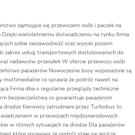
rstwo zajmujące się przewozem osób i paczek na
a Dzięki wieloletniemu doświadczeniu na rynku firma
niących sobie niezawodność oraz wysoki poziom
ki zakres usług transportowych dostosowanych do
stwo
oraz nadawców przesyłek W ofercie przewozu osób
eczeństwo pasażerów Nowoczesne busy wyposażone są
y multimedialne co sprawia że podróż nawet na
sująca Firma dba o regularne przeglądy techniczne
norm bezpieczeństwa co gwarantuje pasażerom
a drodze Kierowcy zatrudnieni przez Turbobus to
doświadczeniem w przewozach międzynarodowych
 sobie w różnych sytuacjach na drodze Dla pasażerów
eń które sprawiają że podróż staje się jeszcze