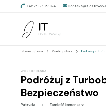
+48756235964
kontakt@it.ostrowwl
IT
OSTRÓW.wlkp
Strona główna
Wielkopolska
Podróżuj z Turb
WIELKOPOLSKA
Podróżuj z Turbob
Bezpieczeństwo
we
Zamieść komentarz
Patrycja