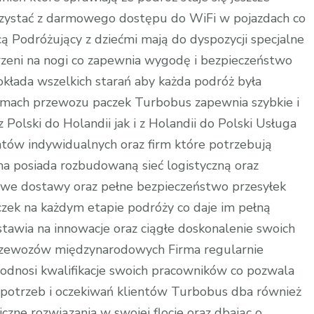
zystać z darmowego dostępu do WiFi w pojazdach co
cą Podróżujący z dziećmi mają do dyspozycji specjalne
strzeni na nogi co zapewnia wygodę i bezpieczeństwo
łada wszelkich starań aby każda podróż była
mach przewozu paczek Turbobus zapewnia szybkie i
Polski do Holandii jak i z Holandii do Polski Usługa
entów indywidualnych oraz firm które potrzebują
 posiada rozbudowaną sieć logistyczną oraz
owe dostawy oraz pełne bezpieczeństwo przesyłek
czek na każdym etapie podróży co daje im pełną
awia na innowacje oraz ciągłe doskonalenie swoich
przewozów międzynarodowych Firma regularnie
odnosi kwalifikacje swoich pracowników co pozwala
ę potrzeb i oczekiwań klientów Turbobus dba również
zne rozwiązania w swojej flocie oraz dbając o