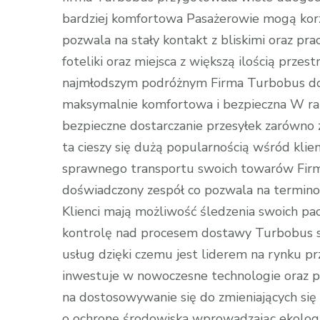
bardziej komfortowa Pasażerowie mogą kor
pozwala na stały kontakt z bliskimi oraz pra
foteliki oraz miejsca z większą ilością prze
najmłodszym podróżnym Firma Turbobus dok
maksymalnie komfortowa i bezpieczna W ra
bezpieczne dostarczanie przesyłek zarówno z 
ta cieszy się dużą popularnością wśród kli
sprawnego transportu swoich towarów Firma
doświadczony zespół co pozwala na termin
Klienci mają możliwość śledzenia swoich pa
kontrolę nad procesem dostawy Turbobus st
usług dzięki czemu jest liderem na rynku 
inwestuje w nowoczesne technologie oraz p
na dostosowywanie się do zmieniających si
o ochronę środowiska wprowadzając ekologic