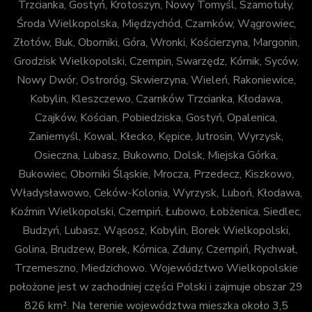
Trzcianka, Gostyń, Krotoszyn, Nowy Tomyśl, Szamotuły,
Środa Wielkopolska, Międzychód, Czarnków, Wągrowiec,
Złotów, Buk, Oborniki, Góra, Wronki, Kościerzyna, Margonin,
Grodzisk Wielkopolski, Czempin, Swarzędz, Kórnik, Syców,
Nowy Dwór, Ostroróg, Skwierzyna, Wieleń, Rakoniewice,
Kobylin, Kleszczewo, Czarnków Trzcianka, Kłodawa,
Czajków, Kościan, Pobiedziska, Gostyń, Opalenica,
Zaniemyśl, Kowal, Kłecko, Kępice, Jutrosin, Wyrzysk,
Osieczna, Lubasz, Bukowno, Dolsk, Miejska Górka,
Bukowiec, Oborniki Śląskie, Mrocza, Przedecz, Kiszkowo,
Władysławowo, Ceków-Kolonia, Wyrzysk, Luboń, Kłodawa,
Koźmin Wielkopolski, Czempiń, Łubowo, Łobżenica, Siedlec,
Budzyń, Lubasz, Wąsosz, Kobylin, Borek Wielkopolski,
Golina, Brudzew, Borek, Kórnica, Zduny, Czempiń, Rychwał,
Trzemeszno, Miedzichowo. Województwo Wielkopolskie
położone jest w zachodniej części Polski i zajmuje obszar 29
826 km². Na terenie województwa mieszka około 3,5