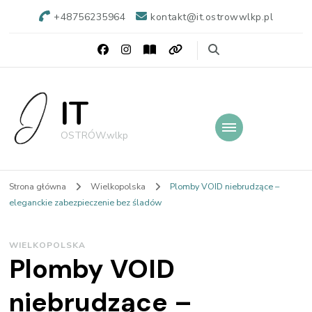
+48756235964
kontakt@it.ostrowwlkp.pl
IT
OSTRÓW.wlkp
Strona główna
Wielkopolska
Plomby VOID niebrudzące –
eleganckie zabezpieczenie bez śladów
WIELKOPOLSKA
Plomby VOID
niebrudzące –