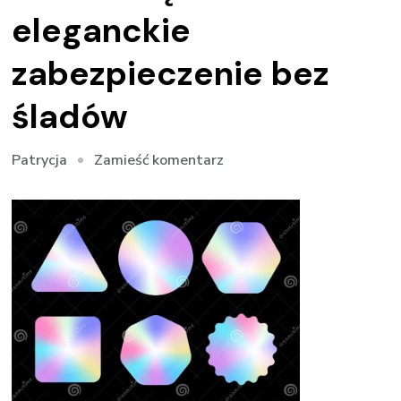
eleganckie
zabezpieczenie bez
śladów
we
Zamieść komentarz
Patrycja
wpisie
Plomby
VOID
niebrudzące
–
eleganckie
zabezpieczenie
bez
śladów