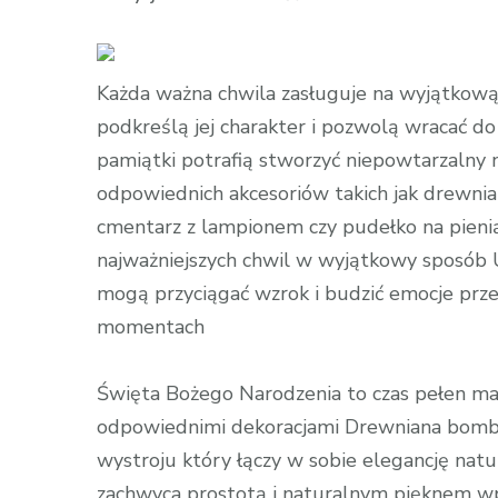
wpisie
Pamiątka
ślubu
Każda ważna chwila zasługuje na wyjątkową
–
podkreślą jej charakter i pozwolą wracać d
wyjątkowa
pamiątki potrafią stworzyć niepowtarzalny
pamiątka
odpowiednich akcesoriów takich jak drewnia
dla
cmentarz z lampionem czy pudełko na pieni
nowożeńcó
najważniejszych chwil w wyjątkowy sposób 
mogą przyciągać wzrok i budzić emocje prze
momentach
Święta Bożego Narodzenia to czas pełen magi
odpowiednimi dekoracjami Drewniana bombk
wystroju który łączy w sobie elegancję nat
zachwyca prostotą i naturalnym pięknem wp