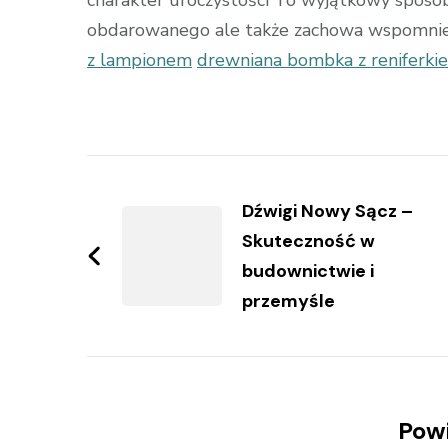
charakter uroczystości To wyjątkowy sposób
obdarowanego ale także zachowa wspomnieni
z lampionem
drewniana bombka z reniferki
Zobacz
wpisy
Dźwigi Nowy Sącz –
Skuteczność w
budownictwie i
przemyśle
Pow