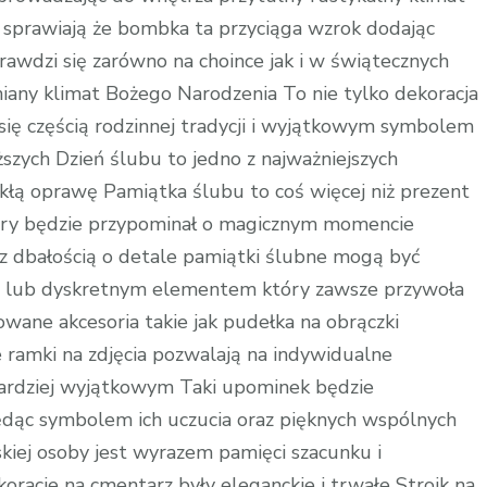
 sprawiają że bombka ta przyciąga wzrok dodając
awdzi się zarówno na choince jak i w świątecznych
any klimat Bożego Narodzenia To nie tylko dekoracja
się częścią rodzinnej tradycji i wyjątkowym symbolem
szych Dzień ślubu to jedno z najważniejszych
kłą oprawę Pamiątka ślubu to coś więcej niż prezent
tóry będzie przypominał o magicznym momencie
z dbałością o detale pamiątki ślubne mogą być
a lub dyskretnym elementem który zawsze przywoła
ane akcesoria takie jak pudełka na obrączki
ramki na zdjęcia pozwalają na indywidualne
bardziej wyjątkowym Taki upominek będzie
ędąc symbolem ich uczucia oraz pięknych wspólnych
ej osoby jest wyrazem pamięci szacunku i
oracje na cmentarz były eleganckie i trwałe Stroik na