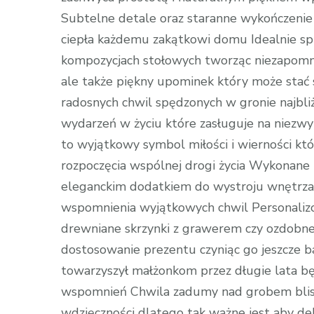
Subtelne detale oraz staranne wykończenie
ciepła każdemu zakątkowi domu Idealnie spr
kompozycjach stołowych tworząc niezapomni
ale także piękny upominek który może stać 
radosnych chwil spędzonych w gronie najbliż
wydarzeń w życiu które zasługuje na niezwy
to wyjątkowy symbol miłości i wierności k
rozpoczęcia wspólnej drogi życia Wykonane 
eleganckim dodatkiem do wystroju wnętrz
wspomnienia wyjątkowych chwil Personalizow
drewniane skrzynki z grawerem czy ozdobne 
dostosowanie prezentu czyniąc go jeszcze 
towarzyszył małżonkom przez długie lata b
wspomnień Chwila zadumy nad grobem bliski
wdzięczności dlatego tak ważne jest aby dek