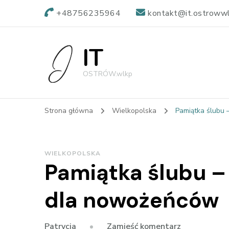
+48756235964
kontakt@it.ostrowwl
IT
OSTRÓW.wlkp
Strona główna
Wielkopolska
Pamiątka ślubu
WIELKOPOLSKA
Pamiątka ślubu –
dla nowożeńców
we
Zamieść komentarz
Patrycja