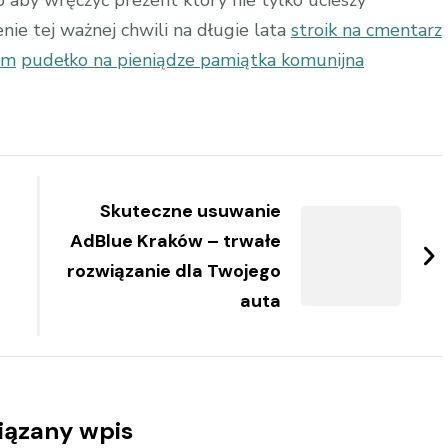
 aby wręczyć prezent który nie tylko ucieszy
e tej ważnej chwili na długie lata
stroik na cmentarz
em
pudełko na pieniądze pamiątka komunijna
Skuteczne usuwanie
AdBlue Kraków – trwałe
rozwiązanie dla Twojego
auta
iązany wpis