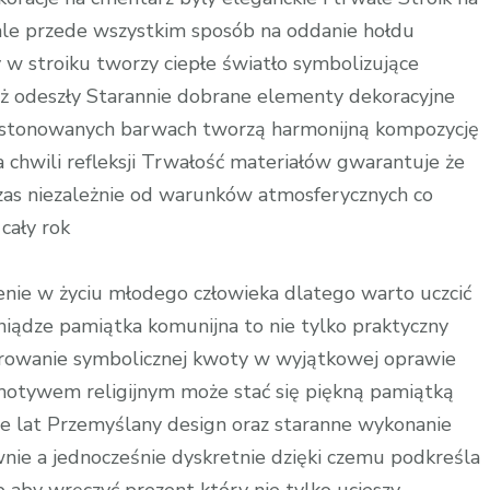
ale przede wszystkim sposób na oddanie hołdu
w stroiku tworzy ciepłe światło symbolizujące
uż odeszły Starannie dobrane elementy dekoracyjne
ty w stonowanych barwach tworzą harmonijną kompozycję
 chwili refleksji Trwałość materiałów gwarantuje że
czas niezależnie od warunków atmosferycznych co
cały rok
ie w życiu młodego człowieka dlatego warto uczcić
ądze pamiątka komunijna to nie tylko praktyczny
arowanie symbolicznej kwoty w wyjątkowej oprawie
otywem religijnym może stać się piękną pamiątką
le lat Przemyślany design oraz staranne wykonanie
wnie a jednocześnie dyskretnie dzięki czemu podkreśla