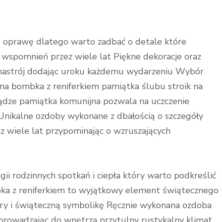
 oprawę dlatego warto zadbać o detale które
o wspomnień przez wiele lat Piękne dekoracje oraz
 nastrój dodając uroku każdemu wydarzeniu Wybór
na bombka z reniferkiem pamiątka ślubu stroik na
ądze pamiątka komunijna pozwala na uczczenie
w
Unikalne ozdoby wykonane z dbałością o szczegóły
z wiele lat przypominając o wzruszających
i rodzinnych spotkań i ciepła który warto podkreślić
a z reniferkiem to wyjątkowy element świątecznego
ury i świąteczną symbolikę Ręcznie wykonana ozdoba
rowadzając do wnętrza przytulny rustykalny klimat