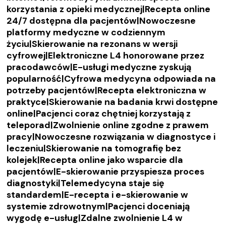
korzystania z opieki medycznej|Recepta online
24/7 dostępna dla pacjentów|Nowoczesne
platformy medyczne w codziennym
życiu|Skierowanie na rezonans w wersji
cyfrowej|Elektroniczne L4 honorowane przez
pracodawców|E-usługi medyczne zyskują
popularność|Cyfrowa medycyna odpowiada na
potrzeby pacjentów|Recepta elektroniczna w
praktyce|Skierowanie na badania krwi dostępne
online|Pacjenci coraz chętniej korzystają z
teleporad|Zwolnienie online zgodne z prawem
pracy|Nowoczesne rozwiązania w diagnostyce i
leczeniu|Skierowanie na tomografię bez
kolejek|Recepta online jako wsparcie dla
pacjentów|E-skierowanie przyspiesza proces
diagnostyki|Telemedycyna staje się
standardem|E-recepta i e-skierowanie w
systemie zdrowotnym|Pacjenci doceniają
wygodę e-usług|Zdalne zwolnienie L4 w