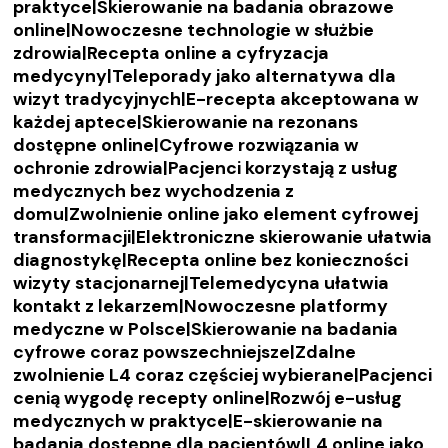
praktyce|Skierowanie na badania obrazowe
online|Nowoczesne technologie w służbie
zdrowia|Recepta online a cyfryzacja
medycyny|Teleporady jako alternatywa dla
wizyt tradycyjnych|E-recepta akceptowana w
każdej aptece|Skierowanie na rezonans
dostępne online|Cyfrowe rozwiązania w
ochronie zdrowia|Pacjenci korzystają z usług
medycznych bez wychodzenia z
domu|Zwolnienie online jako element cyfrowej
transformacji|Elektroniczne skierowanie ułatwia
diagnostykę|Recepta online bez konieczności
wizyty stacjonarnej|Telemedycyna ułatwia
kontakt z lekarzem|Nowoczesne platformy
medyczne w Polsce|Skierowanie na badania
cyfrowe coraz powszechniejsze|Zdalne
zwolnienie L4 coraz częściej wybierane|Pacjenci
cenią wygodę recepty online|Rozwój e-usług
medycznych w praktyce|E-skierowanie na
badania dostępne dla pacjentów|L4 online jako