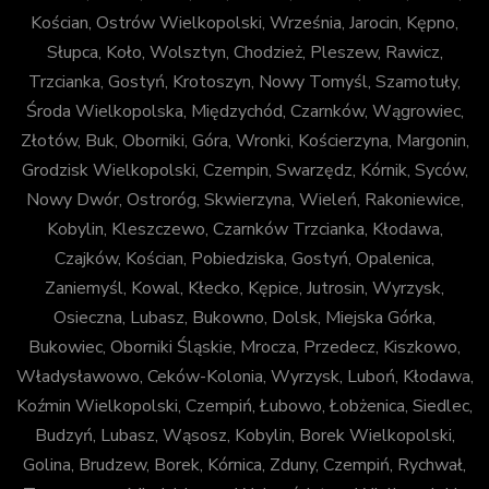
Kościan, Ostrów Wielkopolski, Września, Jarocin, Kępno,
Słupca, Koło, Wolsztyn, Chodzież, Pleszew, Rawicz,
Trzcianka, Gostyń, Krotoszyn, Nowy Tomyśl, Szamotuły,
Środa Wielkopolska, Międzychód, Czarnków, Wągrowiec,
Złotów, Buk, Oborniki, Góra, Wronki, Kościerzyna, Margonin,
Grodzisk Wielkopolski, Czempin, Swarzędz, Kórnik, Syców,
Nowy Dwór, Ostroróg, Skwierzyna, Wieleń, Rakoniewice,
Kobylin, Kleszczewo, Czarnków Trzcianka, Kłodawa,
Czajków, Kościan, Pobiedziska, Gostyń, Opalenica,
Zaniemyśl, Kowal, Kłecko, Kępice, Jutrosin, Wyrzysk,
Osieczna, Lubasz, Bukowno, Dolsk, Miejska Górka,
Bukowiec, Oborniki Śląskie, Mrocza, Przedecz, Kiszkowo,
Władysławowo, Ceków-Kolonia, Wyrzysk, Luboń, Kłodawa,
Koźmin Wielkopolski, Czempiń, Łubowo, Łobżenica, Siedlec,
Budzyń, Lubasz, Wąsosz, Kobylin, Borek Wielkopolski,
Golina, Brudzew, Borek, Kórnica, Zduny, Czempiń, Rychwał,