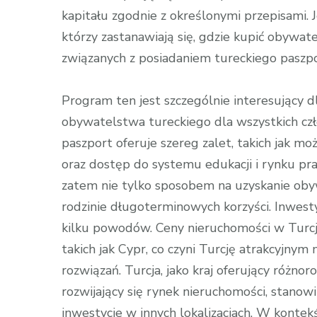
kapitału zgodnie z określonymi przepisami. Je
którzy zastanawiają się, gdzie kupić obywate
związanych z posiadaniem tureckiego paszpo
Program ten jest szczególnie interesujący d
obywatelstwa tureckiego dla wszystkich czło
paszport oferuje szereg zalet, takich jak 
oraz dostęp do systemu edukacji i rynku pra
zatem nie tylko sposobem na uzyskanie obyw
rodzinie długoterminowych korzyści. Inwesty
kilku powodów. Ceny nieruchomości w Turcj
takich jak Cypr, co czyni Turcję atrakcyjny
rozwiązań. Turcja, jako kraj oferujący różn
rozwijający się rynek nieruchomości, stanowi
inwestycje w innych lokalizacjach. W kontekś