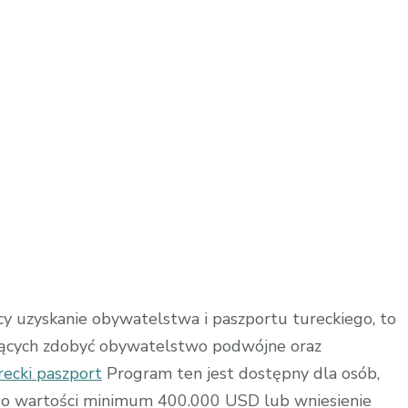
wo
ci
cy uzyskanie obywatelstwa i paszportu tureckiego, to
nących zdobyć obywatelstwo podwójne oraz
ecki paszport
Program ten jest dostępny dla osób,
i o wartości minimum 400.000 USD lub wniesienie