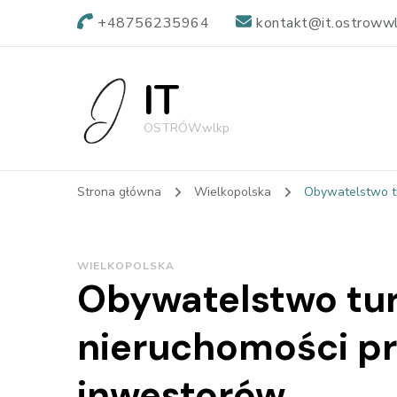
+48756235964
kontakt@it.ostrowwl
IT
OSTRÓW.wlkp
Strona główna
Wielkopolska
Obywatelstwo tu
WIELKOPOLSKA
Obywatelstwo tur
nieruchomości pr
inwestorów