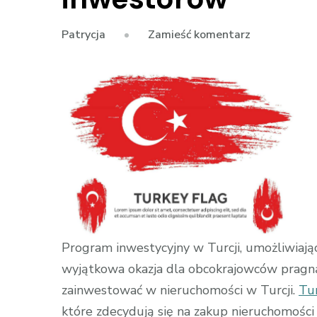
we
Zamieść komentarz
Patrycja
wpisie
Obywatelst
tureckie
poprzez
zakup
nieruchomoś
przewodnik
dla
inwestorów
Program inwestycyjny w Turcji, umożliwiają
wyjątkowa okazja dla obcokrajowców prag
zainwestować w nieruchomości w Turcji.
Tur
które zdecydują się na zakup nieruchomośc