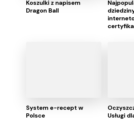
Koszulki z napisem
Najpopul
Dragon Ball
dziedzin
internet
certyfik
System e-recept w
Oczyszcz
Polsce
Usługi d