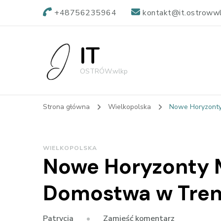
+48756235964
kontakt@it.ostrowwl
IT
OSTRÓW.wlkp
Strona główna
Wielkopolska
Nowe Horyzonty
WIELKOPOLSKA
Nowe Horyzonty M
Domostwa w Tre
we
Zamieść komentarz
Patrycja