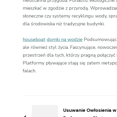
nieustanna przygoda. Ponadto, ekologiczne 
mieszkać w zgodzie z przyrodą. Wprowadzan
słoneczne czy systemy recyklingu wody, spr
dla środowiska niż tradycyjne budynki.
houseboat
domki na wodzie
Podsumowując, d
ale również styl życia. Fascynujące, nowocz
przestrzeń dla tych, którzy pragną połączy
Platformy pływające stają się zatem nietypo
falach.
Zobacz
wpisy
Usuwanie Owłosienia w