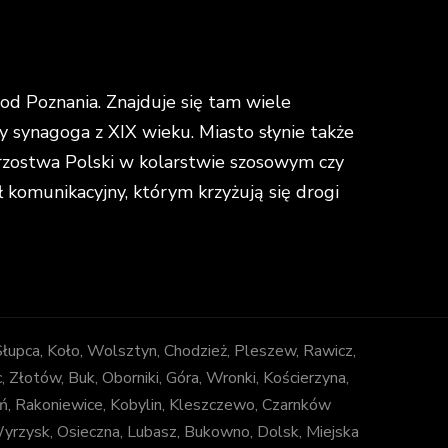
d Poznania. Znajduje się tam wiele
y synagoga z XIX wieku. Miasto słynie także
strzostwa Polski w kolarstwie szosowym czy
omunikacyjny, którym krzyżują się drogi
 Słupca, Koło, Wolsztyn, Chodzież, Pleszew, Rawicz,
łotów, Buk, Oborniki, Góra, Wronki, Kościerzyna,
ń, Rakoniewice, Kobylin, Kleszczewo, Czarnków
 Wyrzysk, Osieczna, Lubasz, Bukowno, Dolsk, Miejska