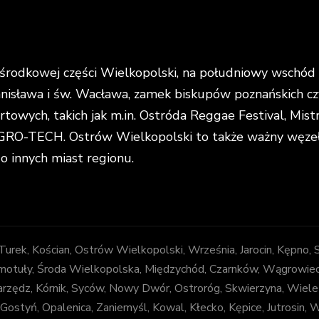
rodkowej części Wielkopolski, na południowy wschód o
anisława i św. Wacława, zamek biskupów poznańskich cz
portowych, takich jak m.in. Ostróda Reggae Festival, Mi
O-TECH. Ostrów Wielkopolski to także ważny węzeł k
do innych miast regionu.
, Turek, Kościan, Ostrów Wielkopolski, Września, Jarocin, Kępno,
otuły, Środa Wielkopolska, Międzychód, Czarnków, Wągrowiec, Z
arzędz, Kórnik, Syców, Nowy Dwór, Ostroróg, Skwierzyna, Wiele
 Gostyń, Opalenica, Zaniemyśl, Kowal, Kłecko, Kępice, Jutrosin,