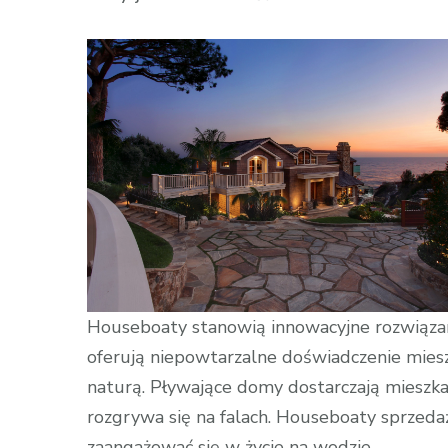
wpisie
Nowe
Horyzonty
Mieszkania:
Pływające
Domostwa
w
Trendach
Houseboaty stanowią innowacyjne rozwiązani
oferują niepowtarzalne doświadczenie mieszk
naturą. Pływające domy dostarczają mieszka
rozgrywa się na falach. Houseboaty sprzedaż
zaangażować się w życie na wodzie.