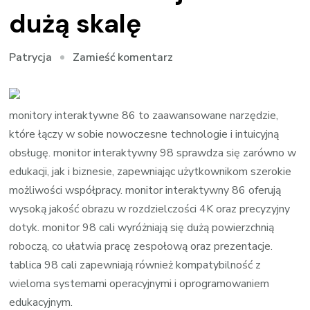
dużą skalę
we
Zamieść komentarz
Patrycja
wpisie
Monitory
interaktywne
monitory interaktywne 86 to zaawansowane narzędzie,
98
które łączy w sobie nowoczesne technologie i intuicyjną
–
obsługę. monitor interaktywny 98 sprawdza się zarówno w
innowacja
edukacji, jak i biznesie, zapewniając użytkownikom szerokie
na
możliwości współpracy. monitor interaktywny 86 oferują
dużą
wysoką jakość obrazu w rozdzielczości 4K oraz precyzyjny
skalę
dotyk. monitor 98 cali wyróżniają się dużą powierzchnią
roboczą, co ułatwia pracę zespołową oraz prezentacje.
tablica 98 cali zapewniają również kompatybilność z
wieloma systemami operacyjnymi i oprogramowaniem
edukacyjnym.