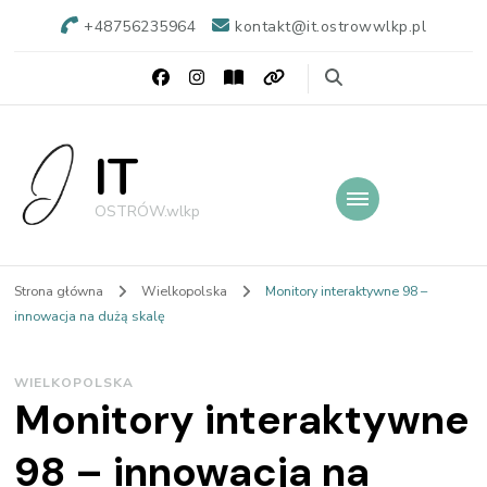
+48756235964
kontakt@it.ostrowwlkp.pl
IT
OSTRÓW.wlkp
Strona główna
Wielkopolska
Monitory interaktywne 98 –
innowacja na dużą skalę
WIELKOPOLSKA
Monitory interaktywne
98 – innowacja na