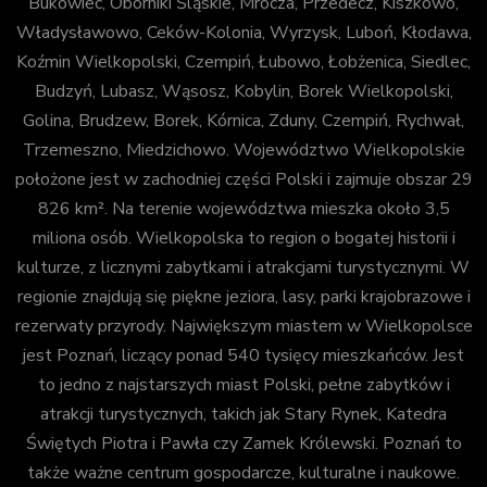
Bukowiec, Oborniki Śląskie, Mrocza, Przedecz, Kiszkowo,
Władysławowo, Ceków-Kolonia, Wyrzysk, Luboń, Kłodawa,
Koźmin Wielkopolski, Czempiń, Łubowo, Łobżenica, Siedlec,
Budzyń, Lubasz, Wąsosz, Kobylin, Borek Wielkopolski,
Golina, Brudzew, Borek, Kórnica, Zduny, Czempiń, Rychwał,
Trzemeszno, Miedzichowo. Województwo Wielkopolskie
położone jest w zachodniej części Polski i zajmuje obszar 29
826 km². Na terenie województwa mieszka około 3,5
miliona osób. Wielkopolska to region o bogatej historii i
kulturze, z licznymi zabytkami i atrakcjami turystycznymi. W
regionie znajdują się piękne jeziora, lasy, parki krajobrazowe i
rezerwaty przyrody. Największym miastem w Wielkopolsce
jest Poznań, liczący ponad 540 tysięcy mieszkańców. Jest
to jedno z najstarszych miast Polski, pełne zabytków i
atrakcji turystycznych, takich jak Stary Rynek, Katedra
Świętych Piotra i Pawła czy Zamek Królewski. Poznań to
także ważne centrum gospodarcze, kulturalne i naukowe.