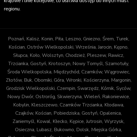
krajowe i linie kolejowe, co ułatwia dostęp do innych miast
regionu.
Poznań, Kalisz, Konin, Piła, Leszno, Gniezno, Śrem, Turek,
Kościan, Ostrów Wielkopolski, Września, Jarocin, Kępno,
Słupca, Koło, Wolsztyn, Chodzież, Pleszew, Rawicz,
Trzcianka, Gostyń, Krotoszyn, Nowy Tomyśl, Szamotuły,
Środa Wielkopolska, Międzychód, Czarnków, Wągrowiec,
Złotów, Buk, Oborniki, Góra, Wronki, Kościerzyna, Margonin,
Grodzisk Wielkopolski, Czempin, Swarzędz, Kórnik, Syców,
Nowy Dwór, Ostroróg, Skwierzyna, Wieleń, Rakoniewice,
Kobylin, Kleszczewo, Czarnków Trzcianka, Kłodawa,
Czajków, Kościan, Pobiedziska, Gostyń, Opalenica,
Zaniemyśl, Kowal, Kłecko, Kępice, Jutrosin, Wyrzysk,
Osieczna, Lubasz, Bukowno, Dolsk, Miejska Górka,