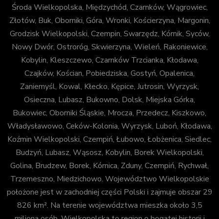
Środa Wielkopolska, Międzychód, Czarnków, Wągrowiec,
Złotów, Buk, Oborniki, Góra, Wronki, Kościerzyna, Margonin,
Grodzisk Wielkopolski, Czempin, Swarzędz, Kórnik, Syców,
Nowy Dwór, Ostroróg, Skwierzyna, Wieleń, Rakoniewice,
Kobylin, Kleszczewo, Czarnków Trzcianka, Kłodawa,
Czajków, Kościan, Pobiedziska, Gostyń, Opalenica,
Zaniemyśl, Kowal, Kłecko, Kępice, Jutrosin, Wyrzysk,
Osieczna, Lubasz, Bukowno, Dolsk, Miejska Górka,
Bukowiec, Oborniki Śląskie, Mrocza, Przedecz, Kiszkowo,
Władysławowo, Ceków-Kolonia, Wyrzysk, Luboń, Kłodawa,
Koźmin Wielkopolski, Czempiń, Łubowo, Łobżenica, Siedlec,
Budzyń, Lubasz, Wąsosz, Kobylin, Borek Wielkopolski,
Golina, Brudzew, Borek, Kórnica, Zduny, Czempiń, Rychwał,
Trzemeszno, Miedzichowo. Województwo Wielkopolskie
położone jest w zachodniej części Polski i zajmuje obszar 29
826 km². Na terenie województwa mieszka około 3,5
miliona osób. Wielkopolska to region o bogatej historii i