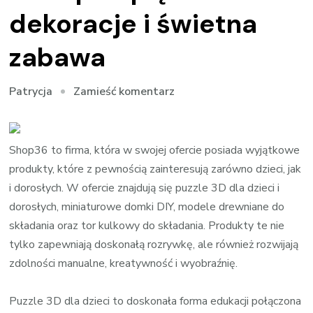
dekoracje i świetna
zabawa
we
Zamieść komentarz
Patrycja
wpisie
Miniaturowe
domki
Shop36 to firma, która w swojej ofercie posiada wyjątkowe
DIY
produkty, które z pewnością zainteresują zarówno dzieci, jak
z
i dorosłych. W ofercie znajdują się puzzle 3D dla dzieci i
Shop36
dorosłych, miniaturowe domki DIY, modele drewniane do
piękne
składania oraz tor kulkowy do składania. Produkty te nie
dekoracje
tylko zapewniają doskonałą rozrywkę, ale również rozwijają
i
zdolności manualne, kreatywność i wyobraźnię.
świetna
zabawa
Puzzle 3D dla dzieci to doskonała forma edukacji połączona