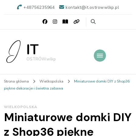
+48756235964
kontakt@it.ostrowwlkp.pl
IT
OSTRÓW.wlkp
Strona główna
Wielkopolska
Miniaturowe domki DIY z Shop36
piękne dekoracje i świetna zabawa
WIELKOPOLSKA
Miniaturowe domki DIY
z Shop36 piękne