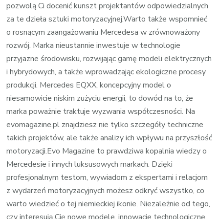
pozwolą Ci docenić kunszt projektantów odpowiedzialnych
za te dzieła sztuki motoryzacyjnej.Warto także wspomnieć
o rosnącym zaangażowaniu Mercedesa w zrównoważony
rozwój. Marka nieustannie inwestuje w technologie
przyjazne środowisku, rozwijając gamę modeli elektrycznych
i hybrydowych, a także wprowadzając ekologiczne procesy
produkcji. Mercedes EQXX, koncepcyjny model o
niesamowicie niskim zużyciu energii, to dowód na to, że
marka poważnie traktuje wyzwania współczesności. Na
evomagazine.pl znajdziesz nie tylko szczegóły techniczne
takich projektów, ale także analizy ich wpływu na przyszłość
motoryzacji.Evo Magazine to prawdziwa kopalnia wiedzy o
Mercedesie i innych luksusowych markach. Dzięki
profesjonalnym testom, wywiadom z ekspertami i relacjom
z wydarzeń motoryzacyjnych możesz odkryć wszystko, co
warto wiedzieć o tej niemieckiej ikonie. Niezależnie od tego,
czy interesują Cię nowe modele, innowacje technologiczne,