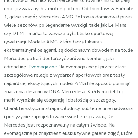
możliwości technicznych.Mercedes to również historia pasji i
emocji związanych z motorsportem. Od triumfów w Formule
1, gdzie zespół Mercedes-AMG Petronas dominował przez
wiele sezonów, po legendarne wyścigi, takie jak Le Mans
czy DTM – marka ta zawsze była blisko sportowej
rywalizacji. Modele AMG, które łączą luksus z
ekstremalnymi osiągami, są doskonałym dowodem na to, że
Mercedes potrafi dostarczyć zarówno komfort, jak i
adrenalinę.
Evomagazine
Na evomagazine.pl przeczytasz
szczegółowe relacje z wydarzeń sportowych oraz testy
najbardziej ekscytujących modeli AMG.Nie sposób pominąć
znaczenia designu w DNA Mercedesa. Każdy model tej
marki wyróżnia się elegancją i dbałością o szczegóły.
Charakterystyczna atrapa chłodnicy, subtelne linie nadwozia
i precyzyjnie zaprojektowane wnętrza sprawiają, że
Mercedes jest rozpoznawalny na całym świecie. Na
evomagazine.pl znajdziesz ekskluzywne galerie zdjęć, które