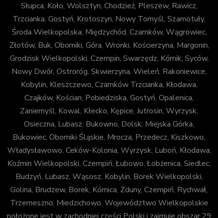
Słupca, Koło, Wolsztyn, Chodzież, Pleszew, Rawicz,
Trzcianka, Gostyń, Krotoszyn, Nowy Tomyśl, Szamotuły,
Środa Wielkopolska, Międzychód, Czarnków, Wągrowiec,
Złotów, Buk, Oborniki, Góra, Wronki, Kościerzyna, Margonin,
Grodzisk Wielkopolski, Czempin, Swarzędz, Kórnik, Syców,
Nowy Dwór, Ostroróg, Skwierzyna, Wieleń, Rakoniewice,
Kobylin, Kleszczewo, Czarnków Trzcianka, Kłodawa,
Czajków, Kościan, Pobiedziska, Gostyń, Opalenica,
Zaniemyśl, Kowal, Kłecko, Kępice, Jutrosin, Wyrzysk,
Osieczna, Lubasz, Bukowno, Dolsk, Miejska Górka,
Bukowiec, Oborniki Śląskie, Mrocza, Przedecz, Kiszkowo,
Władysławowo, Ceków-Kolonia, Wyrzysk, Luboń, Kłodawa,
Koźmin Wielkopolski, Czempiń, Łubowo, Łobżenica, Siedlec,
Budzyń, Lubasz, Wąsosz, Kobylin, Borek Wielkopolski,
Golina, Brudzew, Borek, Kórnica, Zduny, Czempiń, Rychwał,
Trzemeszno, Miedzichowo. Województwo Wielkopolskie
położone jest w zachodniej części Polski i zajmuje obszar 29