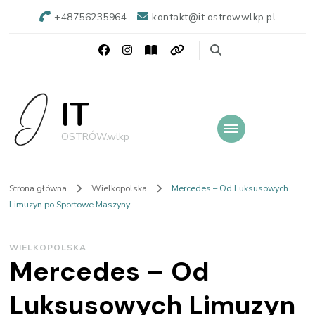
+48756235964
kontakt@it.ostrowwlkp.pl
IT
OSTRÓW.wlkp
Strona główna
Wielkopolska
Mercedes – Od Luksusowych
Limuzyn po Sportowe Maszyny
WIELKOPOLSKA
Mercedes – Od
Luksusowych Limuzyn