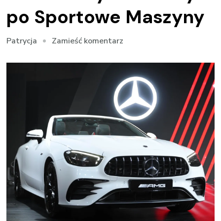
po Sportowe Maszyny
we
Zamieść komentarz
Patrycja
wpisie
Mercedes
–
Od
Luksusowych
Limuzyn
po
Sportowe
Maszyny