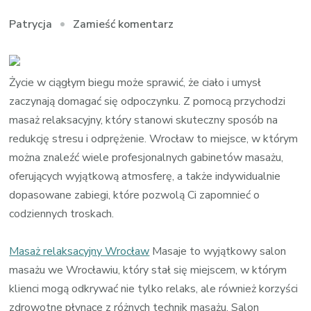
we
Zamieść komentarz
Patrycja
wpisie
Masaż
gorącymi
Życie w ciągłym biegu może sprawić, że ciało i umysł
kamieniami
zaczynają domagać się odpoczynku. Z pomocą przychodzi
Wrocław
masaż relaksacyjny, który stanowi skuteczny sposób na
redukcję stresu i odprężenie. Wrocław to miejsce, w którym
można znaleźć wiele profesjonalnych gabinetów masażu,
oferujących wyjątkową atmosferę, a także indywidualnie
dopasowane zabiegi, które pozwolą Ci zapomnieć o
codziennych troskach.
Masaż relaksacyjny Wrocław
Masaje to wyjątkowy salon
masażu we Wrocławiu, który stał się miejscem, w którym
klienci mogą odkrywać nie tylko relaks, ale również korzyści
zdrowotne płynące z różnych technik masażu. Salon