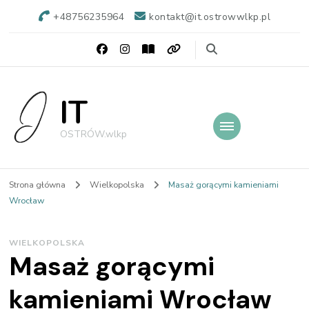
+48756235964
kontakt@it.ostrowwlkp.pl
IT
OSTRÓW.wlkp
Strona główna
Wielkopolska
Masaż gorącymi kamieniami
Wrocław
WIELKOPOLSKA
Masaż gorącymi
kamieniami Wrocław