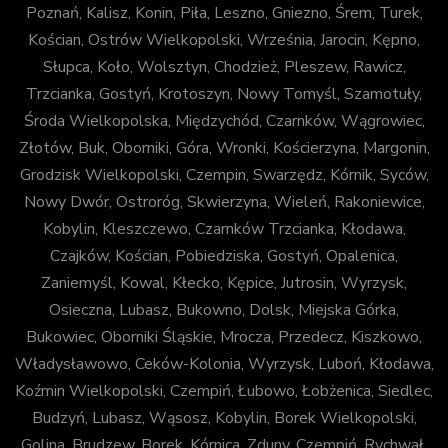
Poznań, Kalisz, Konin, Piła, Leszno, Gniezno, Śrem, Turek,
Kościan, Ostrów Wielkopolski, Września, Jarocin, Kępno,
Słupca, Koło, Wolsztyn, Chodzież, Pleszew, Rawicz,
Trzcianka, Gostyń, Krotoszyn, Nowy Tomyśl, Szamotuły,
Środa Wielkopolska, Międzychód, Czarnków, Wągrowiec,
Złotów, Buk, Oborniki, Góra, Wronki, Kościerzyna, Margonin,
Grodzisk Wielkopolski, Czempin, Swarzędz, Kórnik, Syców,
Nowy Dwór, Ostroróg, Skwierzyna, Wieleń, Rakoniewice,
Kobylin, Kleszczewo, Czarnków Trzcianka, Kłodawa,
Czajków, Kościan, Pobiedziska, Gostyń, Opalenica,
Zaniemyśl, Kowal, Kłecko, Kępice, Jutrosin, Wyrzysk,
Osieczna, Lubasz, Bukowno, Dolsk, Miejska Górka,
Bukowiec, Oborniki Śląskie, Mrocza, Przedecz, Kiszkowo,
Władysławowo, Ceków-Kolonia, Wyrzysk, Luboń, Kłodawa,
Koźmin Wielkopolski, Czempiń, Łubowo, Łobżenica, Siedlec,
Budzyń, Lubasz, Wąsosz, Kobylin, Borek Wielkopolski,
Golina, Brudzew, Borek, Kórnica, Zduny, Czempiń, Rychwał,