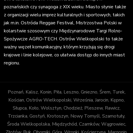
poznańskich czy synagoga z XIX wieku. Miasto słynie także
z organizacji wielu imprez kulturalnych i sportowych, takich
jak m.in. Ostróda Reggae Festival, Mistrzostwa Polski w
kolarstwie szosowym czy Międzynarodowe Targi Rolno-
Spożywcze AGRO-TECH. Ostrów Wielkopolski to także
ważny węzeł komunikacyjny, którym krzyżują się drogi
krajowe i linie kolejowe, co ułatwia dostęp do innych miast
regionu.
Poznań, Kalisz, Konin, Piła, Leszno, Gniezno, Śrem, Turek,
Kościan, Ostrów Wielkopolski, Września, Jarocin, Kępno,
Słupca, Koło, Wolsztyn, Chodzież, Pleszew, Rawicz,
Trzcianka, Gostyń, Krotoszyn, Nowy Tomyśl, Szamotuły,
Środa Wielkopolska, Międzychód, Czarnków, Wągrowiec,
Złotów, Buk, Oborniki, Góra, Wronki, Kościerzyna, Margonin,