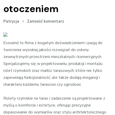
otoczeniem
we
Zamieść komentarz
Patrycja
wpisie
Markiza
rzymska
Ecowind to firma z bogatym doświadczeniem i pasją do
na
tworzenia wysokiej jakości rozwiązań do osłony
taras:
zewnętrznych przestrzeni mieszkalnych i komercyjnych.
harmonia
Specjalizujemy się w projektowaniu, produkcji i montażu
z
rolet rzymskich oraz markiz tarasowych, które nie tylko
otoczeniem
zapewniają funkcjonalność, ale także dodają elegancji i
charakteru każdemu tarasowi czy ogrodowi.
Rolety rzymskie na taras i zadaszenie są projektowane z
myślą o komforcie i estetyce, oferując precyzyjne
dopasowanie do wymiarów oraz stylu architektonicznego