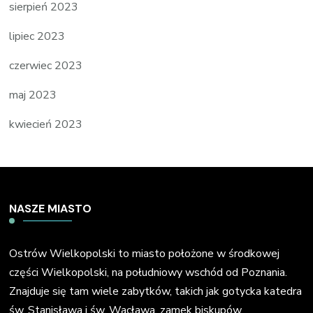
sierpień 2023
lipiec 2023
czerwiec 2023
maj 2023
kwiecień 2023
NASZE MIASTO
Ostrów Wielkopolski to miasto położone w środkowej
części Wielkopolski, na południowy wschód od Poznania.
Znajduje się tam wiele zabytków, takich jak gotycka katedra
św. Stanisława i św. Wacława, zamek biskupów