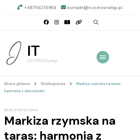
+48756235964
kontakt@it.ostrowwlkp.pl
IT
OSTRÓW.wlkp
Strona główna
Wielkopolska
Markiza rzymska na taras:
harmonia z otoczeniem
WIELKOPOLSKA
Markiza rzymska na
taras: harmonia z