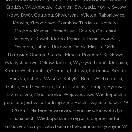
Grodzisk Wielkopolski, Czempin, Swarzędz, Kórnik, Syców,
Nowy Dwór, Ostroróg, Skwierzyna, Wieleń, Rakoniewice,
Kobylin, Kleszczewo, Czarnków Trzcianka, Kłodawa,
Czajków, Kościan, Pobiedziska, Gostyń, Opalenica,
Zaniemyśl, Kowal, Kłecko, Kępice, Jutrosin, Wyrzysk,
Osieczna, Lubasz, Bukowno, Dolsk, Miejska Górka,
Bukowiec, Oborniki Śląskie, Mrocza, Przedecz, Kiszkowo,
Władysławowo, Ceków-Kolonia, Wyrzysk, Luboń, Kłodawa,
Koźmin Wielkopolski, Czempiń, Łubowo, Łobżenica, Siedlec,
Budzyń, Lubasz, Wąsosz, Kobylin, Borek Wielkopolski,
Golina, Brudzew, Borek, Kórnica, Zduny, Czempiń, Rychwał,
Trzemeszno, Miedzichowo. Województwo Wielkopolskie
położone jest w zachodniej części Polski i zajmuje obszar 29
826 km². Na terenie województwa mieszka około 3,5
miliona osób. Wielkopolska to region o bogatej historii i
kulturze, z licznymi zabytkami i atrakcjami turystycznymi. W