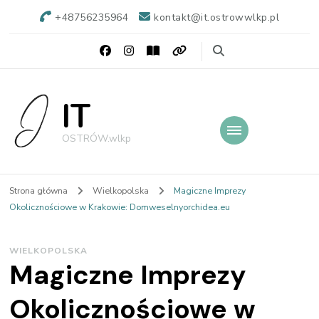
+48756235964
kontakt@it.ostrowwlkp.pl
IT
OSTRÓW.wlkp
Strona główna
Wielkopolska
Magiczne Imprezy
Okolicznościowe w Krakowie: Domweselnyorchidea.eu
WIELKOPOLSKA
Magiczne Imprezy
Okolicznościowe w