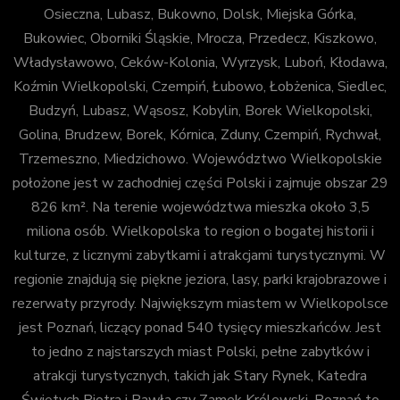
Osieczna, Lubasz, Bukowno, Dolsk, Miejska Górka,
Bukowiec, Oborniki Śląskie, Mrocza, Przedecz, Kiszkowo,
Władysławowo, Ceków-Kolonia, Wyrzysk, Luboń, Kłodawa,
Koźmin Wielkopolski, Czempiń, Łubowo, Łobżenica, Siedlec,
Budzyń, Lubasz, Wąsosz, Kobylin, Borek Wielkopolski,
Golina, Brudzew, Borek, Kórnica, Zduny, Czempiń, Rychwał,
Trzemeszno, Miedzichowo. Województwo Wielkopolskie
położone jest w zachodniej części Polski i zajmuje obszar 29
826 km². Na terenie województwa mieszka około 3,5
miliona osób. Wielkopolska to region o bogatej historii i
kulturze, z licznymi zabytkami i atrakcjami turystycznymi. W
regionie znajdują się piękne jeziora, lasy, parki krajobrazowe i
rezerwaty przyrody. Największym miastem w Wielkopolsce
jest Poznań, liczący ponad 540 tysięcy mieszkańców. Jest
to jedno z najstarszych miast Polski, pełne zabytków i
atrakcji turystycznych, takich jak Stary Rynek, Katedra
Świętych Piotra i Pawła czy Zamek Królewski. Poznań to