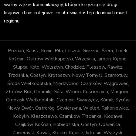
ważny węzeł komunikacyjny, którym krzyżują się drogi
krajowe i linie kolejowe, co ułatwia dostęp do innych miast
regionu.
Poznań, Kalisz, Konin, Piła, Leszno, Gniezno, Śrem, Turek,
Kościan, Ostrów Wielkopolski, Września, Jarocin, Kępno,
Słupca, Koło, Wolsztyn, Chodzież, Pleszew, Rawicz,
Trzcianka, Gostyń, Krotoszyn, Nowy Tomyśl, Szamotuły,
Środa Wielkopolska, Międzychód, Czarnków, Wągrowiec,
Złotów, Buk, Oborniki, Góra, Wronki, Kościerzyna, Margonin,
Grodzisk Wielkopolski, Czempin, Swarzędz, Kórnik, Syców,
Nowy Dwór, Ostroróg, Skwierzyna, Wieleń, Rakoniewice,
Kobylin, Kleszczewo, Czarnków Trzcianka, Kłodawa,
Czajków, Kościan, Pobiedziska, Gostyń, Opalenica,
Zaniemyśl, Kowal, Kłecko, Kępice, Jutrosin, Wyrzysk,