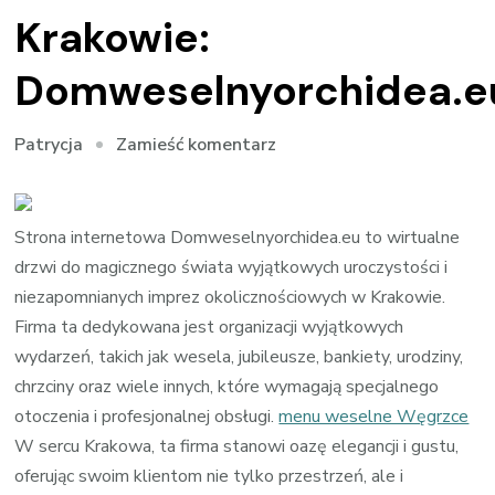
Krakowie:
Domweselnyorchidea.e
we
Zamieść komentarz
Patrycja
wpisie
Magiczne
Imprezy
Strona internetowa Domweselnyorchidea.eu to wirtualne
Okolicznościowe
drzwi do magicznego świata wyjątkowych uroczystości i
w
niezapomnianych imprez okolicznościowych w Krakowie.
Krakowie:
Firma ta dedykowana jest organizacji wyjątkowych
Domweselnyorchidea.eu
wydarzeń, takich jak wesela, jubileusze, bankiety, urodziny,
chrzciny oraz wiele innych, które wymagają specjalnego
otoczenia i profesjonalnej obsługi.
menu weselne Węgrzce
W sercu Krakowa, ta firma stanowi oazę elegancji i gustu,
oferując swoim klientom nie tylko przestrzeń, ale i