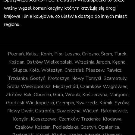
Spożywcze AGRO-TECH. Ostrów Wielkopolski to także
ważny węzeł komunikacyjny, którym krzyżują się drogi
krajowe i linie kolejowe, co ułatwia dostęp do innych miast
regionu.
Poznań, Kalisz, Konin, Piła, Leszno, Gniezno, Śrem, Turek,
Kościan, Ostrów Wielkopolski, Września, Jarocin, Kępno,
Słupca, Koło, Wolsztyn, Chodzież, Pleszew, Rawicz,
Trzcianka, Gostyń, Krotoszyn, Nowy Tomyśl, Szamotuły,
Środa Wielkopolska, Międzychód, Czarnków, Wągrowiec,
Złotów, Buk, Oborniki, Góra, Wronki, Kościerzyna, Margonin,
Grodzisk Wielkopolski, Czempin, Swarzędz, Kórnik, Syców,
Nowy Dwór, Ostroróg, Skwierzyna, Wieleń, Rakoniewice,
Kobylin, Kleszczewo, Czarnków Trzcianka, Kłodawa,
Czajków, Kościan, Pobiedziska, Gostyń, Opalenica,