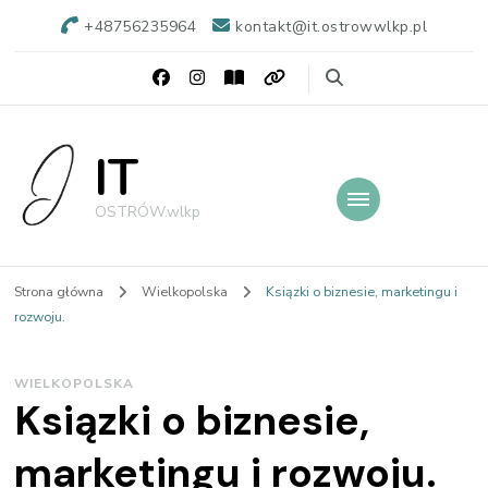
+48756235964
kontakt@it.ostrowwlkp.pl
IT
OSTRÓW.wlkp
Strona główna
Wielkopolska
Ksiązki o biznesie, marketingu i
rozwoju.
WIELKOPOLSKA
Ksiązki o biznesie,
marketingu i rozwoju.