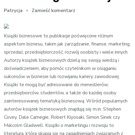
we
Zamieść komentarz
Patrycja
wpisie
Ksiązki
o
Książki biznesowe to publikacje poświęcone różnym
biznesie,
aspektom biznesu, takim jak zarządzanie, finanse, marketing,
marketingu
sprzedaż, przedsiębiorczość, rozwój osobisty i wiele innych.
i
Autorzy książek biznesowych dzielą się swoją wiedzą i
rozwoju.
doświadczeniem, aby pomóc czytelnikom w osiąganiu
sukcesów w biznesie lub rozwijaniu kariery zawodowej.
Książki te mogą być adresowane do menedżerów,
przedsiębiorców, studentów, a także do każdej osoby
zainteresowanej tematyką biznesową. Wśród popularnych
autorów książek biznesowych znajdują się m.in. Stephen
Covey, Dale Carnegie, Robert Kiyosaki, Simon Sinek czy
Malcolm Gladwell. Książki o marketingu i rozwoju to
literatura, która skupia się na zagadnieniach związanych z