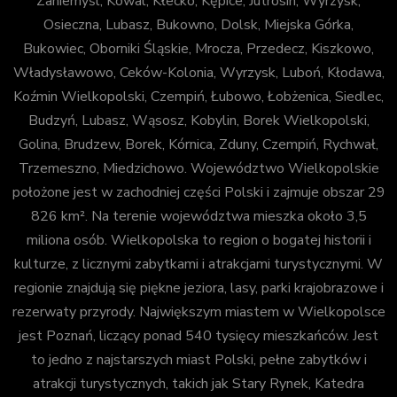
Zaniemyśl, Kowal, Kłecko, Kępice, Jutrosin, Wyrzysk,
Osieczna, Lubasz, Bukowno, Dolsk, Miejska Górka,
Bukowiec, Oborniki Śląskie, Mrocza, Przedecz, Kiszkowo,
Władysławowo, Ceków-Kolonia, Wyrzysk, Luboń, Kłodawa,
Koźmin Wielkopolski, Czempiń, Łubowo, Łobżenica, Siedlec,
Budzyń, Lubasz, Wąsosz, Kobylin, Borek Wielkopolski,
Golina, Brudzew, Borek, Kórnica, Zduny, Czempiń, Rychwał,
Trzemeszno, Miedzichowo. Województwo Wielkopolskie
położone jest w zachodniej części Polski i zajmuje obszar 29
826 km². Na terenie województwa mieszka około 3,5
miliona osób. Wielkopolska to region o bogatej historii i
kulturze, z licznymi zabytkami i atrakcjami turystycznymi. W
regionie znajdują się piękne jeziora, lasy, parki krajobrazowe i
rezerwaty przyrody. Największym miastem w Wielkopolsce
jest Poznań, liczący ponad 540 tysięcy mieszkańców. Jest
to jedno z najstarszych miast Polski, pełne zabytków i
atrakcji turystycznych, takich jak Stary Rynek, Katedra