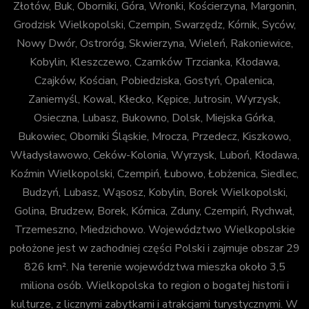
Złotów, Buk, Oborniki, Góra, Wronki, Kościerzyna, Margonin,
Grodzisk Wielkopolski, Czempin, Swarzędz, Kórnik, Syców,
Nowy Dwór, Ostroróg, Skwierzyna, Wieleń, Rakoniewice,
Kobylin, Kleszczewo, Czarnków Trzcianka, Kłodawa,
Czajków, Kościan, Pobiedziska, Gostyń, Opalenica,
Zaniemyśl, Kowal, Kłecko, Kępice, Jutrosin, Wyrzysk,
Osieczna, Lubasz, Bukowno, Dolsk, Miejska Górka,
Bukowiec, Oborniki Śląskie, Mrocza, Przedecz, Kiszkowo,
Władysławowo, Ceków-Kolonia, Wyrzysk, Luboń, Kłodawa,
Koźmin Wielkopolski, Czempiń, Łubowo, Łobżenica, Siedlec,
Budzyń, Lubasz, Wąsosz, Kobylin, Borek Wielkopolski,
Golina, Brudzew, Borek, Kórnica, Zduny, Czempiń, Rychwał,
Trzemeszno, Miedzichowo. Województwo Wielkopolskie
położone jest w zachodniej części Polski i zajmuje obszar 29
826 km². Na terenie województwa mieszka około 3,5
miliona osób. Wielkopolska to region o bogatej historii i
kulturze, z licznymi zabytkami i atrakcjami turystycznymi. W