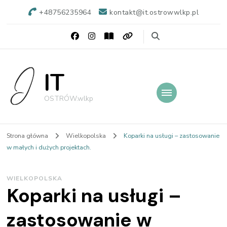
+48756235964
kontakt@it.ostrowwlkp.pl
IT
OSTRÓW.wlkp
Strona główna
Wielkopolska
Koparki na usługi – zastosowanie
w małych i dużych projektach.
WIELKOPOLSKA
Koparki na usługi –
zastosowanie w