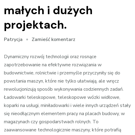
małych i dużych
projektach.
we
Zamieść komentarz
Patrycja
wpisie
Koparki
Dynamiczny rozwój technologii oraz rosnące
na
zapotrzebowanie na efektywne rozwiązania w
usługi
budownictwie, rolnictwie i przemyśle przyczyniły się do
–
powstania maszyn, które nie tylko ułatwiają, ale wręcz
zastosowanie
rewolucjonizują sposób wykonywania codziennych zadań.
w
Ładowarki teleskopowe, teleskopowe wózki widłowe,
małych
koparki na usługi, miniładowarki i wiele innych urządzeń stały
i
się nieodłącznym elementem pracy na placach budowy, w
dużych
magazynach czy gospodarstwach rolnych. To
projektach.
zaawansowane technologicznie maszyny, które potrafią