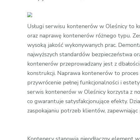
wpisie
Kontenery
na
Usługi serwisu kontenerów w Oleśnicy to 
każdą
oraz naprawę kontenerów różnego typu. Zesp
okazję:
wysoką jakość wykonywanych prac. Demont
Elastyczne
najwyższych standardów bezpieczeństwa ora
rozwiązania
kontenerów przeprowadzany jest z dbałością 
dla
konstrukcji. Naprawa kontenerów to proces 
różnych
przywrócenie pełnej funkcjonalności i estety
zastosowań
serwis kontenerów w Oleśnicy korzysta z now
co gwarantuje satysfakcjonujące efekty. Dz
zaspokajaniu potrzeb klientów, zapewniając
Kontenery stanowią nieodłączny element w w