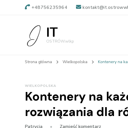
+48756235964
kontakt@it.ostrowwl
IT
OSTRÓW.wlkp
Strona główna
Wielkopolska
Kontenery na ka
WIELKOPOLSKA
Kontenery na każ
rozwiązania dla 
we
Zamieść komentarz
Patrycja