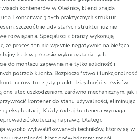
wisach kontenerów w Oleśnicy, klienci znajdą
gą i konserwacją tych praktycznych struktur.
em, szczególnie gdy starych struktur już nie
we rozwiązania. Specjaliści z branży wykonują
c, że proces ten nie wpłynie negatywnie na bieżącą
olejny krok w procesie wykorzystania tych
cie do montażu zapewnia nie tylko solidność i
nych potrzeb klienta. Bezpieczeństwo i funkcjonalność
 kontenerów to częsty punkt działalności serwisów
ą one ulec uszkodzeniom, zarówno mechanicznym, jak i
rzywrócić kontener do stanu używalności, eliminując
czną eksploatację. Każdy rodzaj kontenera wymaga
przeprowadzić skuteczną naprawę. Dlatego
ają wysoko wykwalifikowanych techników, którzy są w
stanu używalności. Nasz doświadczony zespół