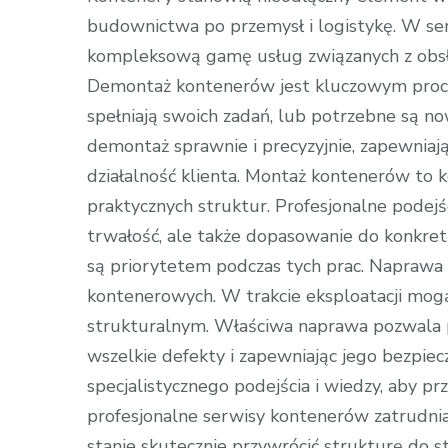
budownictwa po przemysł i logistykę. W ser
kompleksową gamę usług związanych z obsłu
Demontaż kontenerów jest kluczowym proces
spełniają swoich zadań, lub potrzebne są no
demontaż sprawnie i precyzyjnie, zapewniają
działalność klienta. Montaż kontenerów to k
praktycznych struktur. Profesjonalne podejś
trwałość, ale także dopasowanie do konkret
są priorytetem podczas tych prac. Naprawa
kontenerowych. W trakcie eksploatacji mog
strukturalnym. Właściwa naprawa pozwala p
wszelkie defekty i zapewniając jego bezpie
specjalistycznego podejścia i wiedzy, aby 
profesjonalne serwisy kontenerów zatrudni
stanie skutecznie przywrócić strukturę do 