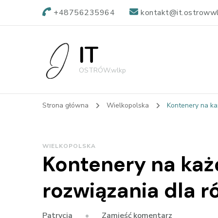
+48756235964
kontakt@it.ostrowwl
IT
OSTRÓW.wlkp
Strona główna
Wielkopolska
Kontenery na ka
WIELKOPOLSKA
Kontenery na każ
rozwiązania dla 
we
Zamieść komentarz
Patrycja