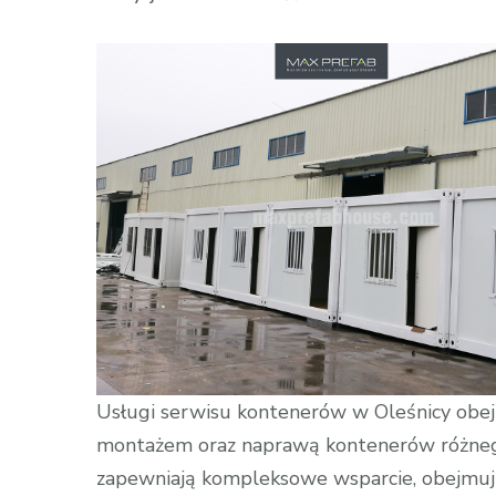
wpisie
Kontenery
na
każdą
okazję:
Elastyczne
rozwiązania
dla
różnych
zastosowań
Usługi serwisu kontenerów w Oleśnicy obej
montażem oraz naprawą kontenerów różnego 
zapewniają kompleksowe wsparcie, obejmują