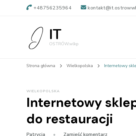
+48756235964
kontakt@it.ostrowwl
IT
OSTRÓW.wlkp
Strona główna
Wielkopolska
Internetowy skle
WIELKOPOLSKA
Internetowy sklep
do restauracji
we
Zamieść komentarz
Patrycja