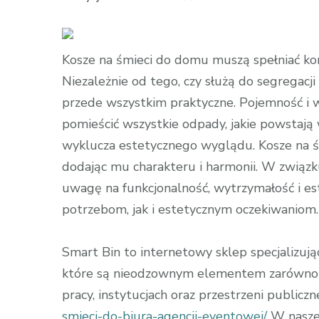
wpisie
Internetowy
sklep
Kosze na śmieci do domu muszą spełniać ko
z
Niezależnie od tego, czy służą do segregac
koszami
przede wszystkim praktyczne. Pojemność i 
na
pomieścić wszystkie odpady, jakie powstają 
śmieci
wyklucza estetycznego wyglądu. Kosze na ś
do
dodając mu charakteru i harmonii. W związku
restauracji
uwagę na funkcjonalność, wytrzymałość i e
potrzebom, jak i estetycznym oczekiwaniom.
Smart Bin to internetowy sklep specjalizują
które są nieodzownym elementem zarówno w 
pracy, instytucjach oraz przestrzeni publiczn
smieci-do-biura-agencji-eventowej/
W naszej