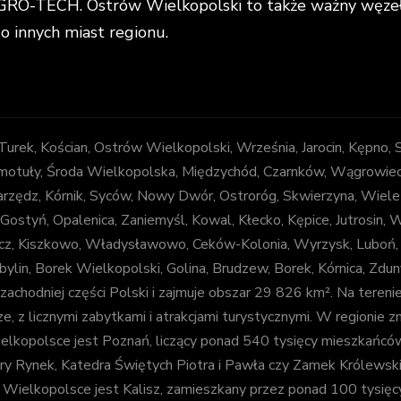
O-TECH. Ostrów Wielkopolski to także ważny węzeł k
do innych miast regionu.
, Turek, Kościan, Ostrów Wielkopolski, Września, Jarocin, Kępno,
otuły, Środa Wielkopolska, Międzychód, Czarnków, Wągrowiec, Z
arzędz, Kórnik, Syców, Nowy Dwór, Ostroróg, Skwierzyna, Wiele
 Gostyń, Opalenica, Zaniemyśl, Kowal, Kłecko, Kępice, Jutrosin,
decz, Kiszkowo, Władysławowo, Ceków-Kolonia, Wyrzysk, Luboń
bylin, Borek Wielkopolski, Golina, Brudzew, Borek, Kórnica, Zd
chodniej części Polski i zajmuje obszar 29 826 km². Na tereni
e, z licznymi zabytkami i atrakcjami turystycznymi. W regionie zna
kopolsce jest Poznań, liczący ponad 540 tysięcy mieszkańców. J
 Stary Rynek, Katedra Świętych Piotra i Pawła czy Zamek Królews
elkopolsce jest Kalisz, zamieszkany przez ponad 100 tysięcy osó