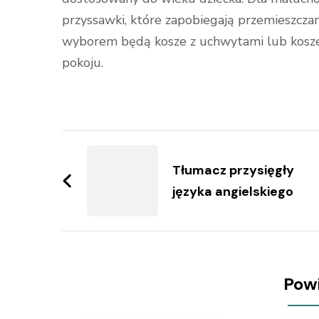
przyssawki, które zapobiegają przemieszczan
wyborem będą kosze z uchwytami lub kosze z
pokoju.
Zobacz
wpisy
Tłumacz przysięgły
języka angielskiego
Pow