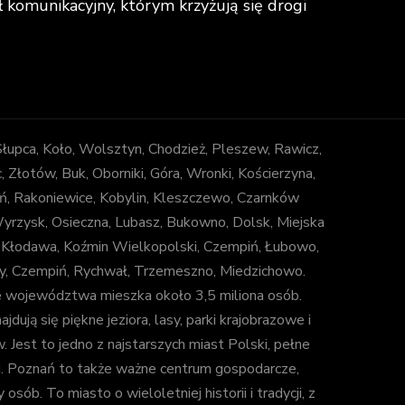
omunikacyjny, którym krzyżują się drogi
 Słupca, Koło, Wolsztyn, Chodzież, Pleszew, Rawicz,
łotów, Buk, Oborniki, Góra, Wronki, Kościerzyna,
ń, Rakoniewice, Kobylin, Kleszczewo, Czarnków
 Wyrzysk, Osieczna, Lubasz, Bukowno, Dolsk, Miejska
, Kłodawa, Koźmin Wielkopolski, Czempiń, Łubowo,
uny, Czempiń, Rychwał, Trzemeszno, Miedzichowo.
e województwa mieszka około 3,5 miliona osób.
jdują się piękne jeziora, lasy, parki krajobrazowe i
est to jedno z najstarszych miast Polski, pełne
ki. Poznań to także ważne centrum gospodarcze,
b. To miasto o wieloletniej historii i tradycji, z