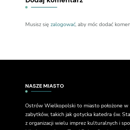
Musisz się
zalogować
, aby móc dodać komen
NASZE MIASTO
Ostrów Wielkopolski to miasto położone w ś
zabytków, takich jak gotycka katedra św. St
z organizacji wielu imprez kulturalnych i s