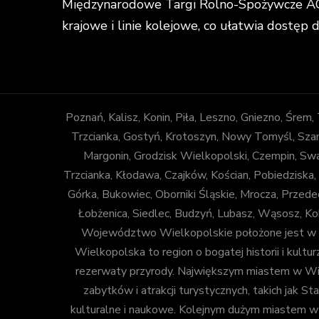
Międzynarodowe Targi Rolno-Spożywcze AGR
krajowe i linie kolejowe, co ułatwia dostęp 
Poznań, Kalisz, Konin, Piła, Leszno, Gniezno, Śrem
Trzcianka, Gostyń, Krotoszyn, Nowy Tomyśl, Szam
Margonin, Grodzisk Wielkopolski, Czempin, Sw
Trzcianka, Kłodawa, Czajków, Kościan, Pobiedziska,
Górka, Bukowiec, Oborniki Śląskie, Mrocza, Prze
Łobżenica, Siedlec, Budzyń, Lubasz, Wąsosz, Ko
Województwo Wielkopolskie położone jest w za
Wielkopolska to region o bogatej historii i kulturz
rezerwaty przyrody. Największym miastem w Wiel
zabytków i atrakcji turystycznych, takich jak
kulturalne i naukowe. Kolejnym dużym miastem w Wi