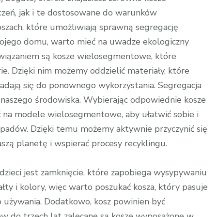
zeń, jak i te dostosowane do warunków
szach, które umożliwiają sprawną segregację
wojego domu, warto mieć na uwadze ekologiczny
związaniem są kosze wielosegmentowe, które
e. Dzięki nim możemy oddzielić materiały, które
e nadają się do ponownego wykorzystania. Segregacja
 naszego środowiska. Wybierając odpowiednie kosze
 na modele wielosegmentowe, aby ułatwić sobie i
padów. Dzięki temu możemy aktywnie przyczynić się
zą planetę i wspierać procesy recyklingu.
zieci jest zamknięcie, które zapobiega wysypywaniu
ałty i kolory, więc warto poszukać kosza, który pasuje
go używania. Dodatkowo, kosz powinien być
w do trzech lat zalecane są kosze wyposażone w