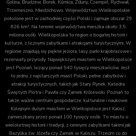
Golina, Brudzew, Borek, Kórnica, Zduny, Czempiń, Rychwał,
Trzemeszno, Miedzichowo. Województwo Wielkopolskie
położone jest w zachodniej części Polski i zajmuje obszar 29
826 km². Na terenie województwa mieszka około 3,5
miliona osób. Wielkopolska to region o bogatej historii i
kulturze, z licznymi zabytkami i atrakcjami turystycznymi. W
regionie znajdują się piękne jeziora, lasy, parki krajobrazowe i
rezerwaty przyrody. Największym miastem w Wielkopolsce
jest Poznań, liczący ponad 540 tysięcy mieszkańców. Jest
to jedno z najstarszych miast Polski, pełne zabytków i
atrakcji turystycznych, takich jak Stary Rynek, Katedra
Świętych Piotra i Pawła czy Zamek Królewski. Poznań to
także ważne centrum gospodarcze, kulturalne i naukowe.
Kolejnym dużym miastem w Wielkopolsce jest Kalisz,
zamieszkany przez ponad 100 tysięcy osób. To miasto o
wieloletniej historii i tradycji, z cennymi zabytkami takimi jak
Bazylika św. Józefa czy Zamek w Kaliszu. Trzecim co do