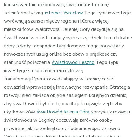
konsekwentnie rozbudowują swoją infrastrukturę
teleinformatyczną.
internet Wrocław
Tego typu inwestycje
wyrównują szanse między regionami.Coraz więcej
mieszkańców Wałbrzycha i Jeleniej Góry decyduje się na
światłowód zamiast tradycyjnych łączy. Dzięki temu lokalne
firmy, szkoły i gospodarstwa domowe mogą korzystać z
nowoczesnych usług online bez obaw o prędkość czy
stabilność połączenia.
światłowód Leszno
Tego typu
inwestycje są fundamentem cyfrowej
transformacji.Operatorzy działający w Legnicy coraz
odważniej wprowadzają innowacyjne rozwiązania. Strategia
rozwoju sieci zakłada objęcie zasięgiem kolejnych dzielnic,
aby światłowód był dostępny dla jak największej liczby
użytkowników.
światłowód Jelenia Góra
Korzyści z rozwoju
światłowodu w Legnicy odczuwają zarówno osoby
prywatne, jak i przedsiębiorcy.Podsumowując, zarówno
Wrocław, jak i inne dolnośląskie miasta takie jak Opole,