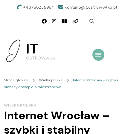
+48756235964
kontakt@it.ostrowwlkp.pl
IT
OSTRÓW.wlkp
Strona główna
Wielkopolska
Internet Wrocław – szybki i
stabilny dostęp dla mieszkańców
WIELKOPOLSKA
Internet Wrocław –
szybki i stabilny