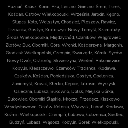
Poznań, Kalisz, Konin, Piła, Leszno, Gniezno, Śrem, Turek,
Kościan, Ostrów Wielkopolski, Września, Jarocin, Kępno,
Słupca, Koło, Wolsztyn, Chodzież, Pleszew, Rawicz,
Trzcianka, Gostyń, Krotoszyn, Nowy Tomyśl, Szamotuły,
Środa Wielkopolska, Międzychód, Czarnków, Wągrowiec,
Złotów, Buk, Oborniki, Góra, Wronki, Kościerzyna, Margonin,
Grodzisk Wielkopolski, Czempin, Swarzędz, Kórnik, Syców,
Nowy Dwór, Ostroróg, Skwierzyna, Wieleń, Rakoniewice,
Kobylin, Kleszczewo, Czarnków Trzcianka, Kłodawa,
Czajków, Kościan, Pobiedziska, Gostyń, Opalenica,
Zaniemyśl, Kowal, Kłecko, Kępice, Jutrosin, Wyrzysk,
Osieczna, Lubasz, Bukowno, Dolsk, Miejska Górka,
Bukowiec, Oborniki Śląskie, Mrocza, Przedecz, Kiszkowo,
Władysławowo, Ceków-Kolonia, Wyrzysk, Luboń, Kłodawa,
Koźmin Wielkopolski, Czempiń, Łubowo, Łobżenica, Siedlec,
Budzyń, Lubasz, Wąsosz, Kobylin, Borek Wielkopolski,