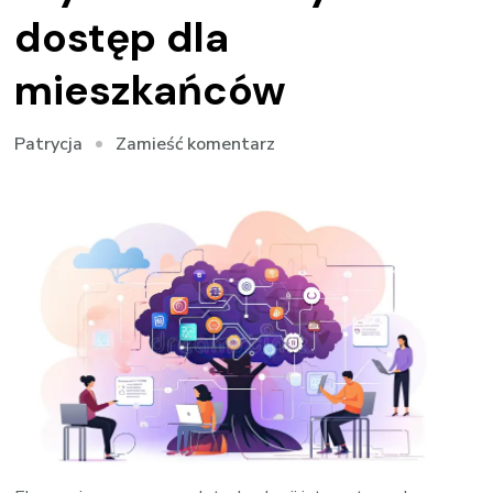
dostęp dla
mieszkańców
we
Zamieść komentarz
Patrycja
wpisie
Internet
Wrocław
–
szybki
i
stabilny
dostęp
dla
mieszkańców