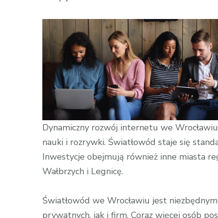
wpisie
Internet
Głogów
–
szybkie
rozwiązania
dla
użytkownik
Dynamiczny rozwój internetu we Wrocławiu
nauki i rozrywki. Światłowód staje się stan
Inwestycje obejmują również inne miasta re
Wałbrzych i Legnicę.
Światłowód we Wrocławiu jest niezbędnym
prywatnych, jak i firm. Coraz więcej osób po