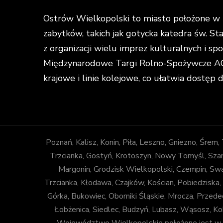
Ostrów Wielkopolski to miasto położone w ś
zabytków, takich jak gotycka katedra św. St
z organizacji wielu imprez kulturalnych i s
Międzynarodowe Targi Rolno-Spożywcze AGR
krajowe i linie kolejowe, co ułatwia dostęp 
Poznań, Kalisz, Konin, Piła, Leszno, Gniezno, Śrem
Trzcianka, Gostyń, Krotoszyn, Nowy Tomyśl, Szam
Margonin, Grodzisk Wielkopolski, Czempin, Sw
Trzcianka, Kłodawa, Czajków, Kościan, Pobiedziska,
Górka, Bukowiec, Oborniki Śląskie, Mrocza, Prze
Łobżenica, Siedlec, Budzyń, Lubasz, Wąsosz, Ko
Województwo Wielkopolskie położone jest w za