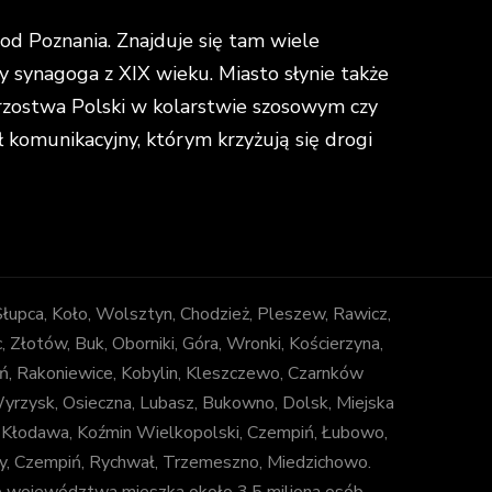
d Poznania. Znajduje się tam wiele
y synagoga z XIX wieku. Miasto słynie także
strzostwa Polski w kolarstwie szosowym czy
omunikacyjny, którym krzyżują się drogi
 Słupca, Koło, Wolsztyn, Chodzież, Pleszew, Rawicz,
łotów, Buk, Oborniki, Góra, Wronki, Kościerzyna,
ń, Rakoniewice, Kobylin, Kleszczewo, Czarnków
 Wyrzysk, Osieczna, Lubasz, Bukowno, Dolsk, Miejska
, Kłodawa, Koźmin Wielkopolski, Czempiń, Łubowo,
uny, Czempiń, Rychwał, Trzemeszno, Miedzichowo.
e województwa mieszka około 3,5 miliona osób.