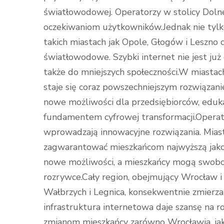
światłowodowej. Operatorzy w stolicy Doln
oczekiwaniom użytkowników.Jednak nie tylk
takich miastach jak Opole, Głogów i Leszno 
światłowodowe. Szybki internet nie jest już 
także do mniejszych społeczności.W miastac
staje się coraz powszechniejszym rozwiązan
nowe możliwości dla przedsiębiorców, edukac
fundamentem cyfrowej transformacji.Operato
wprowadzają innowacyjne rozwiązania. Miast
zagwarantować mieszkańcom najwyższą jakoś
nowe możliwości, a mieszkańcy mogą swobodn
rozrywce.Cały region, obejmujący Wrocław i 
Wałbrzych i Legnica, konsekwentnie zmierza
infrastruktura internetowa daje szansę na roz
zmianom mieszkańcy zarówno Wrocławia, jak 