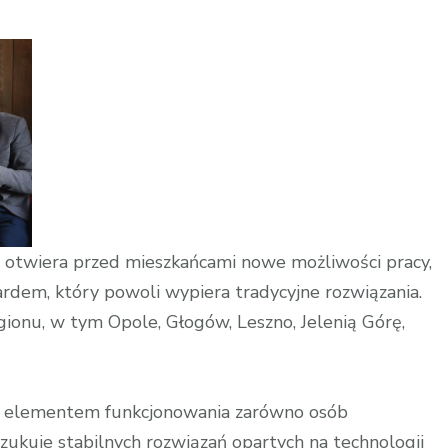
ów
 otwiera przed mieszkańcami nowe możliwości pracy,
dardem, który powoli wypiera tradycyjne rozwiązania.
gionu, w tym Opole, Głogów, Leszno, Jelenią Górę,
 elementem funkcjonowania zarówno osób
szukuje stabilnych rozwiązań opartych na technologii