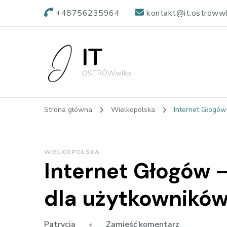
+48756235964
kontakt@it.ostrowwl
IT
OSTRÓW.wlkp
Strona główna
Wielkopolska
Internet Głogów
WIELKOPOLSKA
Internet Głogów –
dla użytkownikó
we
Zamieść komentarz
Patrycja