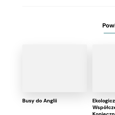
Pow
Busy do Anglii
Ekologic
Współcze
Koniecz