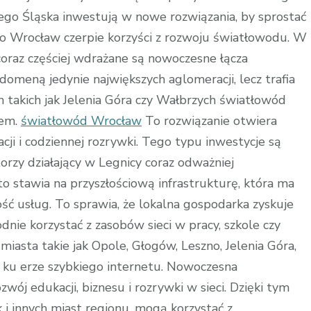
ego Śląska inwestują w nowe rozwiązania, by sprostać
o Wrocław czerpie korzyści z rozwoju światłowodu. W
coraz częściej wdrażane są nowoczesne łącza
domeną jedynie największych aglomeracji, lecz trafia
h takich jak Jelenia Góra czy Wałbrzych światłowód
iem.
światłowód Wrocław
To rozwiązanie otwiera
ji i codziennej rozrywki. Tego typu inwestycje są
rzy działający w Legnicy coraz odważniej
o stawia na przyszłościową infrastrukturę, która ma
ć usług. To sprawia, że lokalna gospodarka zyskuje
ie korzystać z zasobów sieci w pracy, szkole czy
miasta takie jak Opole, Głogów, Leszno, Jelenia Góra,
 ku erze szybkiego internetu. Nowoczesna
wój edukacji, biznesu i rozrywki w sieci. Dzięki tym
i innych miast regionu, mogą korzystać z