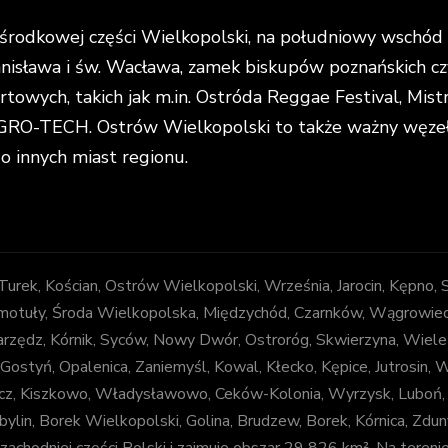
rodkowej części Wielkopolski, na południowy wschód o
anisława i św. Wacława, zamek biskupów poznańskich cz
portowych, takich jak m.in. Ostróda Reggae Festival, Mi
O-TECH. Ostrów Wielkopolski to także ważny węzeł k
do innych miast regionu.
, Turek, Kościan, Ostrów Wielkopolski, Września, Jarocin, Kępno,
otuły, Środa Wielkopolska, Międzychód, Czarnków, Wągrowiec, Z
arzędz, Kórnik, Syców, Nowy Dwór, Ostroróg, Skwierzyna, Wiele
 Gostyń, Opalenica, Zaniemyśl, Kowal, Kłecko, Kępice, Jutrosin,
decz, Kiszkowo, Władysławowo, Ceków-Kolonia, Wyrzysk, Luboń
bylin, Borek Wielkopolski, Golina, Brudzew, Borek, Kórnica, Zd
chodniej części Polski i zajmuje obszar 29 826 km². Na tereni