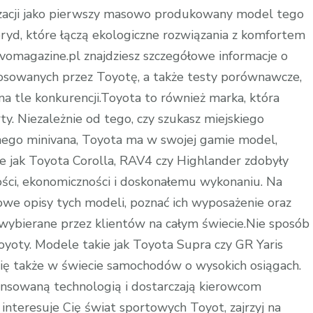
ryzacji jako pierwszy masowo produkowany model tego
ryd, które łączą ekologiczne rozwiązania z komfortem
evomagazine.pl znajdziesz szczegółowe informacje o
osowanych przez Toyotę, a także testy porównawcze,
a tle konkurencji.Toyota to również marka, która
ty. Niezależnie od tego, czy szukasz miejskiego
nego minivana, Toyota ma w swojej gamie model,
ie jak Toyota Corolla, RAV4 czy Highlander zdobyły
ości, ekonomiczności i doskonałemu wykonaniu. Na
we opisy tych modeli, poznać ich wyposażenie oraz
 wybierane przez klientów na całym świecie.Nie sposób
yoty. Modele takie jak Toyota Supra czy GR Yaris
się także w świecie samochodów o wysokich osiągach.
ansowaną technologią i dostarczają kierowcom
interesuje Cię świat sportowych Toyot, zajrzyj na