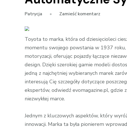
we
Zamieść komentarz
Patrycja
wpisie
Innowacyjne
Rozwiązania
Toyota to marka, która od dziesięcioleci ci
Toyota
momentu swojego powstania w 1937 roku, f
–
motoryzacji, oferując pojazdy łączące niez
Od
design. Dzięki szerokiej gamie modeli dost
Inteligentny
jedną z najchętniej wybieranych marek zarów
Asystentów
interesują Cię szczegóły dotyczące poszczeg
po
ekspertów, odwiedź evomagazine.pl, gdzie zn
Automatycz
Systemy
niezwykłej marce.
Parkowania
Jednym z kluczowych aspektów, który wyróżni
innowacji. Marka ta była pionierem wprow