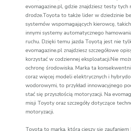
evomagazine.pl, gdzie znajdziesz testy tych m
drodze.Toyota to także lider w dziedzinie b
systemów wspomagających kierowcę, takich 
innymi systemy automatycznego hamowania,
ruchu. Dzięki temu jazda Toyotą jest nie ty
evomagazine.pl znajdziesz szczegółowe opisy 
korzystać w codziennej eksploatacji.Nie m
ochronę środowiska. Marka ta konsekwentnie
coraz więcej modeli elektrycznych i hybryd
wodorowymi, to przykład innowacyjnego po
stać się przyszłością motoryzacji. Na evomag
misji Toyoty oraz szczegóły dotyczące techno
motoryzacji.
Toyota to marka, która cieszy się zaufaniem 