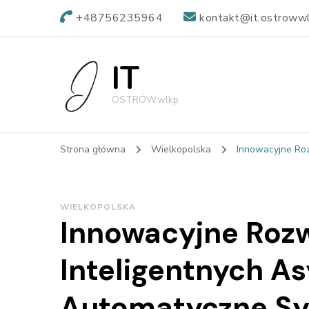
+48756235964
kontakt@it.ostrowwl
IT
OSTRÓW.wlkp
Strona główna
Wielkopolska
Innowacyjne Roz
WIELKOPOLSKA
Innowacyjne Rozw
Inteligentnych A
Automatyczne Sy