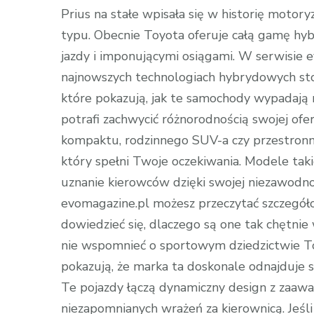
Prius na stałe wpisała się w historię moto
typu. Obecnie Toyota oferuje całą gamę hyb
jazdy i imponującymi osiągami. W serwisie 
najnowszych technologiach hybrydowych st
które pokazują, jak te samochody wypadają n
potrafi zachwycić różnorodnością swojej ofer
kompaktu, rodzinnego SUV-a czy przestron
który spełni Twoje oczekiwania. Modele tak
uznanie kierowców dzięki swojej niezawodn
evomagazine.pl możesz przeczytać szczegóło
dowiedzieć się, dlaczego są one tak chętnie
nie wspomnieć o sportowym dziedzictwie To
pokazują, że marka ta doskonale odnajduje 
Te pojazdy łączą dynamiczny design z zaaw
niezapomnianych wrażeń za kierownicą. Jeśli 