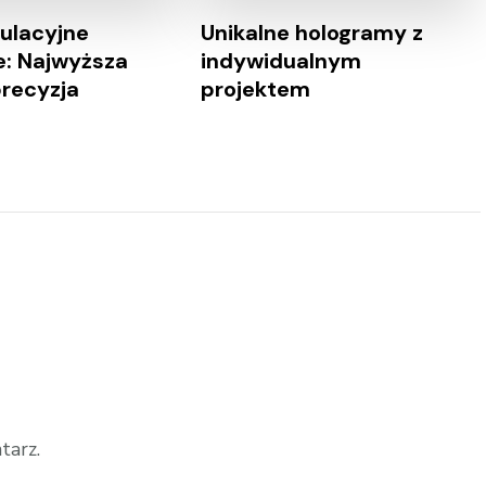
ulacyjne
Unikalne hologramy z
e: Najwyższa
indywidualnym
precyzja
projektem
tarz.