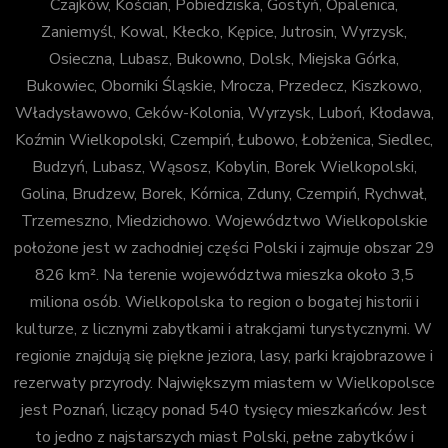
Czajków, Kościan, Pobiedziska, Gostyń, Opalenica,
Zaniemyśl, Kowal, Kłecko, Kępice, Jutrosin, Wyrzysk,
Osieczna, Lubasz, Bukowno, Dolsk, Miejska Górka,
Bukowiec, Oborniki Śląskie, Mrocza, Przedecz, Kiszkowo,
Władysławowo, Ceków-Kolonia, Wyrzysk, Luboń, Kłodawa,
Koźmin Wielkopolski, Czempiń, Łubowo, Łobżenica, Siedlec,
Budzyń, Lubasz, Wąsosz, Kobylin, Borek Wielkopolski,
Golina, Brudzew, Borek, Kórnica, Zduny, Czempiń, Rychwał,
Trzemeszno, Miedzichowo. Województwo Wielkopolskie
położone jest w zachodniej części Polski i zajmuje obszar 29
826 km². Na terenie województwa mieszka około 3,5
miliona osób. Wielkopolska to region o bogatej historii i
kulturze, z licznymi zabytkami i atrakcjami turystycznymi. W
regionie znajdują się piękne jeziora, lasy, parki krajobrazowe i
rezerwaty przyrody. Największym miastem w Wielkopolsce
jest Poznań, liczący ponad 540 tysięcy mieszkańców. Jest
to jedno z najstarszych miast Polski, pełne zabytków i