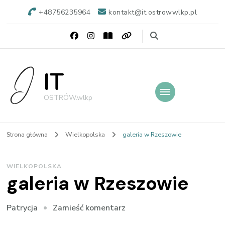
+48756235964
kontakt@it.ostrowwlkp.pl
IT
OSTRÓW.wlkp
Strona główna
Wielkopolska
galeria w Rzeszowie
WIELKOPOLSKA
galeria w Rzeszowie
we
Zamieść komentarz
Patrycja
wpisie