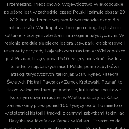
Trzemeszno, Miedzichowo. Województwo Wielkopolskie
położone jest w zachodniej części Polski i zajmuje obszar 29
826 km². Na terenie województwa mieszka około 3,5
miliona osób. Wielkopolska to region o bogatej historii i
kulturze, z licznymi zabytkami i atrakcjami turystycznymi. W
regionie znajdują się piękne jeziora, lasy, parki krajobrazowe i
rezerwaty przyrody. Największym miastem w Wielkopolsce
jest Poznań, liczący ponad 540 tysięcy mieszkańców. Jest
to jedno z najstarszych miast Polski, pełne zabytków i
atrakcji turystycznych, takich jak Stary Rynek, Katedra
Świętych Piotra i Pawła czy Zamek Królewski. Poznań to
także ważne centrum gospodarcze, kulturalne i naukowe.
Kolejnym dużym miastem w Wielkopolsce jest Kalisz,
zamieszkany przez ponad 100 tysięcy osób. To miasto o
wieloletniej historii i tradycji, z cennymi zabytkami takimi jak
Bazylika św. Józefa czy Zamek w Kaliszu. Trzecim co do
wielkości miastem w Wielkopolsce jest Konin, liczący około