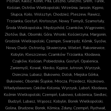
Poznań, Kalisz, Konin, Piła, Leszno, Gniezno, Śrem, Turek,
Kościan, Ostrów Wielkopolski, Września, Jarocin, Kępno,
Słupca, Koło, Wolsztyn, Chodzież, Pleszew, Rawicz,
Trzcianka, Gostyń, Krotoszyn, Nowy Tomyśl, Szamotuły,
Środa Wielkopolska, Międzychód, Czarnków, Wągrowiec,
Złotów, Buk, Oborniki, Góra, Wronki, Kościerzyna, Margonin,
Grodzisk Wielkopolski, Czempin, Swarzędz, Kórnik, Syców,
Nowy Dwór, Ostroróg, Skwierzyna, Wieleń, Rakoniewice,
Kobylin, Kleszczewo, Czarnków Trzcianka, Kłodawa,
Czajków, Kościan, Pobiedziska, Gostyń, Opalenica,
Zaniemyśl, Kowal, Kłecko, Kępice, Jutrosin, Wyrzysk,
Osieczna, Lubasz, Bukowno, Dolsk, Miejska Górka,
Bukowiec, Oborniki Śląskie, Mrocza, Przedecz, Kiszkowo,
Władysławowo, Ceków-Kolonia, Wyrzysk, Luboń, Kłodawa,
Koźmin Wielkopolski, Czempiń, Łubowo, Łobżenica, Siedlec,
Budzyń, Lubasz, Wąsosz, Kobylin, Borek Wielkopolski,
Golina, Brudzew, Borek, Kórnica, Zduny, Czempiń, Rychwał,