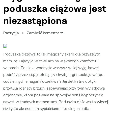
poduszka ciążowa jest
niezastąpiona
we
Zamieść komentarz
Patrycja
wpisie
Ergonomiczny
design
Poduszka ciążowa to jak magiczny skarb dla przyszłych
i
mam, otulający je w chwilach największego komfortu i
wygoda:
wsparcia. To niezawodny towarzysz w tej wyjątkowej
dlaczego
podróży przez ciążę, oferujący chwilę ulgi i spokoju wśród
poduszka
codziennych zmagań i oczekiwań. Jej delikatny dotyk
ciążowa
przytula rosnący brzuch, zapewniając przy tym wyjątkową
jest
ergonomię, która pozwala na spokojny sen i wypoczynek
niezastąpiona
nawet w trudnych momentach. Poduszka ciążowa to więcej
niż tylko akcesorium sypialniane – to ukojenie dla