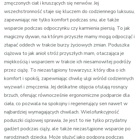
zmęczonych ciał i kruszących się nerwów. Jej
wszechstronność staje się kluczem do codziennego luksusu,
zapewniając nie tylko komfort podczas snu, ale także
wsparcie podczas odpoczynku czy karmienia piersią. To jak
magiczny dywan, na którym przyszłe mamy mogą odpocząć i
złapać oddech w trakcie burzy życiowych zmian. Poduszka
ciążowa to jak anioł stróż przyszłych mam, otaczająca je
miękkością i wsparciem w trakcie ich niesamowitej podróży
przez ciążę. To niezastąpiony towarzysz, który dba o ich
komfort i spokój, zapewniając chwilę ulgi wśród codziennych
wyzwań i zmęczenia. Jej delikatne objęcia otulają rosnący
brzuch, oferując równocześnie ergonomiczne podparcie dla
ciała, co pozwala na spokojny i regenerujący sen nawet w
najbardziej wymagających chwilach. Wielofunkcyjność
poduszki ciążowej sprawia, że jest to nie tylko przydatny
gadżet podczas ciąży, ale także niezastąpione wsparcie po
narodzinach dziecka. Może służyć jako podpora podczas