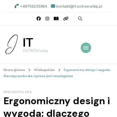
+48756235964
kontakt@it.ostrowwlkp.pl
IT
OSTRÓW.wlkp
Strona główna
Wielkopolska
Ergonomiczny design i wygoda:
dlaczego poduszka ciążowa jest niezastąpiona
WIELKOPOLSKA
Ergonomiczny design i
wygoda: dlaczego