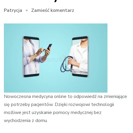
we
Zamieść komentarz
Patrycja
wpisie
E-
recepta
w
codziennym
leczeniu
Nowoczesna medycyna online to odpowiedź na zmieniające
się potrzeby pacjentów. Dzięki rozwojowi technologii
możliwe jest uzyskanie pomocy medycznej bez
wychodzenia z domu.