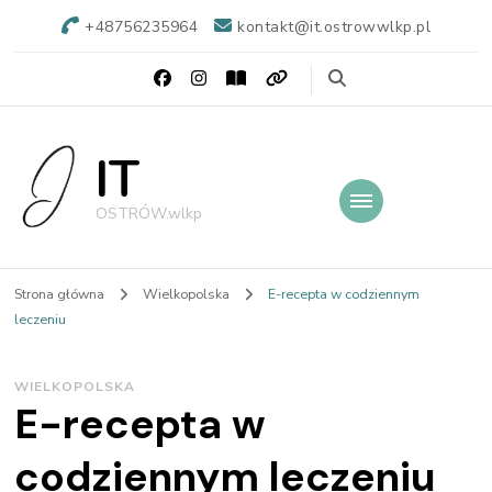
+48756235964
kontakt@it.ostrowwlkp.pl
IT
OSTRÓW.wlkp
Strona główna
Wielkopolska
E-recepta w codziennym
leczeniu
WIELKOPOLSKA
E-recepta w
codziennym leczeniu