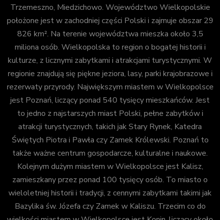
Trzemeszno, Miedzichowo. Województwo Wielkopolskie
położone jest w zachodniej części Polski i zajmuje obszar 29
826 km². Na terenie województwa mieszka około 3,5
miliona osób. Wielkopolska to region o bogatej historii i
kulturze, z licznymi zabytkami i atrakcjami turystycznymi. W
regionie znajdują się piękne jeziora, lasy, parki krajobrazowe i
rezerwaty przyrody. Największym miastem w Wielkopolsce
jest Poznań, liczący ponad 540 tysięcy mieszkańców. Jest
to jedno z najstarszych miast Polski, pełne zabytków i
atrakcji turystycznych, takich jak Stary Rynek, Katedra
Świętych Piotra i Pawła czy Zamek Królewski. Poznań to
także ważne centrum gospodarcze, kulturalne i naukowe.
Kolejnym dużym miastem w Wielkopolsce jest Kalisz,
zamieszkany przez ponad 100 tysięcy osób. To miasto o
wieloletniej historii i tradycji, z cennymi zabytkami takimi jak
Bazylika św. Józefa czy Zamek w Kaliszu. Trzecim co do
wielkości miastem w Wielkopolsce jest Konin, liczący około