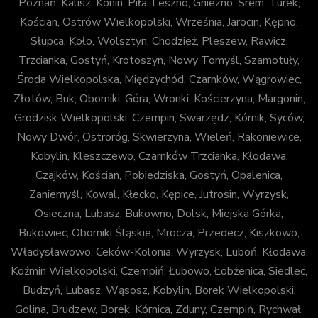
Poznań, Kalisz, Konin, Piła, Leszno, Gniezno, Śrem, Turek,
Kościan, Ostrów Wielkopolski, Września, Jarocin, Kępno,
Słupca, Koło, Wolsztyn, Chodzież, Pleszew, Rawicz,
Trzcianka, Gostyń, Krotoszyn, Nowy Tomyśl, Szamotuły,
Środa Wielkopolska, Międzychód, Czarnków, Wągrowiec,
Złotów, Buk, Oborniki, Góra, Wronki, Kościerzyna, Margonin,
Grodzisk Wielkopolski, Czempin, Swarzędz, Kórnik, Syców,
Nowy Dwór, Ostroróg, Skwierzyna, Wieleń, Rakoniewice,
Kobylin, Kleszczewo, Czarnków Trzcianka, Kłodawa,
Czajków, Kościan, Pobiedziska, Gostyń, Opalenica,
Zaniemyśl, Kowal, Kłecko, Kępice, Jutrosin, Wyrzysk,
Osieczna, Lubasz, Bukowno, Dolsk, Miejska Górka,
Bukowiec, Oborniki Śląskie, Mrocza, Przedecz, Kiszkowo,
Władysławowo, Ceków-Kolonia, Wyrzysk, Luboń, Kłodawa,
Koźmin Wielkopolski, Czempiń, Łubowo, Łobżenica, Siedlec,
Budzyń, Lubasz, Wąsosz, Kobylin, Borek Wielkopolski,
Golina, Brudzew, Borek, Kórnica, Zduny, Czempiń, Rychwał,