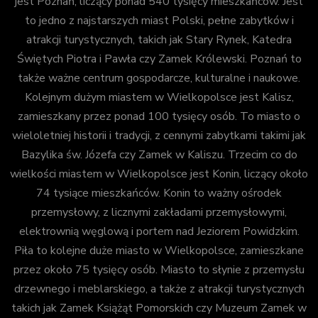
jest Poznań, liczący ponad 540 tysięcy mieszkańców. Jest
to jedno z najstarszych miast Polski, pełne zabytków i
atrakcji turystycznych, takich jak Stary Rynek, Katedra
Świętych Piotra i Pawła czy Zamek Królewski. Poznań to
także ważne centrum gospodarcze, kulturalne i naukowe.
Kolejnym dużym miastem w Wielkopolsce jest Kalisz,
zamieszkany przez ponad 100 tysięcy osób. To miasto o
wieloletniej historii i tradycji, z cennymi zabytkami takimi jak
Bazylika św. Józefa czy Zamek w Kaliszu. Trzecim co do
wielkości miastem w Wielkopolsce jest Konin, liczący około
74 tysiące mieszkańców. Konin to ważny ośrodek
przemysłowy, z licznymi zakładami przemysłowymi,
elektrownią węglową i portem nad Jeziorem Powidzkim.
Piła to kolejne duże miasto w Wielkopolsce, zamieszkane
przez około 75 tysięcy osób. Miasto to słynie z przemysłu
drzewnego i meblarskiego, a także z atrakcji turystycznych
takich jak Zamek Książąt Pomorskich czy Muzeum Zamek w