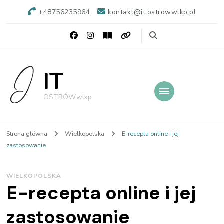
+48756235964
kontakt@it.ostrowwlkp.pl
IT
OSTRÓW.wlkp
Strona główna
Wielkopolska
E-recepta online i jej
zastosowanie
WIELKOPOLSKA
E-recepta online i jej
zastosowanie