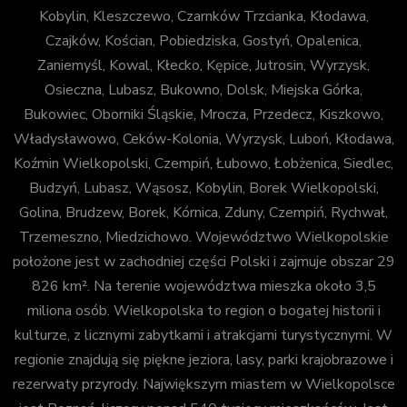
Kobylin, Kleszczewo, Czarnków Trzcianka, Kłodawa,
Czajków, Kościan, Pobiedziska, Gostyń, Opalenica,
Zaniemyśl, Kowal, Kłecko, Kępice, Jutrosin, Wyrzysk,
Osieczna, Lubasz, Bukowno, Dolsk, Miejska Górka,
Bukowiec, Oborniki Śląskie, Mrocza, Przedecz, Kiszkowo,
Władysławowo, Ceków-Kolonia, Wyrzysk, Luboń, Kłodawa,
Koźmin Wielkopolski, Czempiń, Łubowo, Łobżenica, Siedlec,
Budzyń, Lubasz, Wąsosz, Kobylin, Borek Wielkopolski,
Golina, Brudzew, Borek, Kórnica, Zduny, Czempiń, Rychwał,
Trzemeszno, Miedzichowo. Województwo Wielkopolskie
położone jest w zachodniej części Polski i zajmuje obszar 29
826 km². Na terenie województwa mieszka około 3,5
miliona osób. Wielkopolska to region o bogatej historii i
kulturze, z licznymi zabytkami i atrakcjami turystycznymi. W
regionie znajdują się piękne jeziora, lasy, parki krajobrazowe i
rezerwaty przyrody. Największym miastem w Wielkopolsce