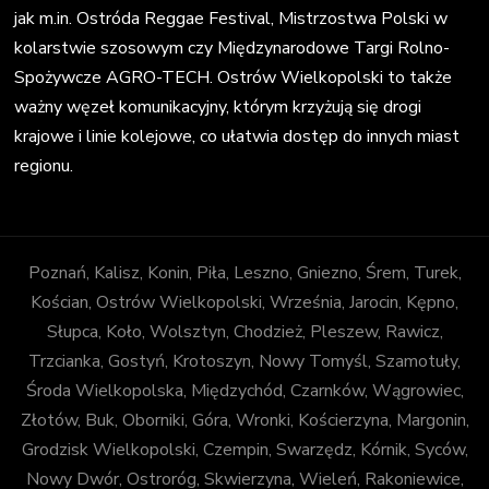
jak m.in. Ostróda Reggae Festival, Mistrzostwa Polski w
kolarstwie szosowym czy Międzynarodowe Targi Rolno-
Spożywcze AGRO-TECH. Ostrów Wielkopolski to także
ważny węzeł komunikacyjny, którym krzyżują się drogi
krajowe i linie kolejowe, co ułatwia dostęp do innych miast
regionu.
Poznań, Kalisz, Konin, Piła, Leszno, Gniezno, Śrem, Turek,
Kościan, Ostrów Wielkopolski, Września, Jarocin, Kępno,
Słupca, Koło, Wolsztyn, Chodzież, Pleszew, Rawicz,
Trzcianka, Gostyń, Krotoszyn, Nowy Tomyśl, Szamotuły,
Środa Wielkopolska, Międzychód, Czarnków, Wągrowiec,
Złotów, Buk, Oborniki, Góra, Wronki, Kościerzyna, Margonin,
Grodzisk Wielkopolski, Czempin, Swarzędz, Kórnik, Syców,
Nowy Dwór, Ostroróg, Skwierzyna, Wieleń, Rakoniewice,