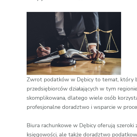
wpisie
Biura
Rachunkowe
w
Dębicy:
Profesjonaln
Doradztwo
Podatkowe
Zwrot podatków w Dębicy to temat, który 
przedsiębiorców działających w tym region
skomplikowana, dlatego wiele osób korzysta
profesjonalne doradztwo i wsparcie w proce
Biura rachunkowe w Dębicy oferują szeroki 
księgowości, ale także doradztwo podatkowe