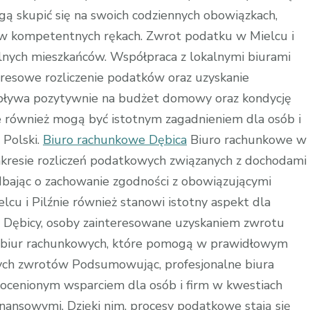
gą skupić się na swoich codziennych obowiązkach,
 w kompetentnych rękach. Zwrot podatku w Mielcu i
alnych mieszkańców. Współpraca z lokalnymi biurami
resowe rozliczenie podatków oraz uzyskanie
ływa pozytywnie na budżet domowy oraz kondycję
e również mogą być istotnym zagadnieniem dla osób i
 Polski.
Biuro rachunkowe Dębica
Biuro rachunkowe w
kresie rozliczeń podatkowych związanych z dochodami
dbając o zachowanie zgodności z obowiązującymi
cu i Pilźnie również stanowi istotny aspekt dla
 Dębicy, osoby zainteresowane uzyskaniem zwrotu
h biur rachunkowych, które pomogą w prawidłowym
nych zwrotów Podsumowując, profesjonalne biura
ieocenionym wsparciem dla osób i firm w kwestiach
inansowymi. Dzięki nim, procesy podatkowe stają się