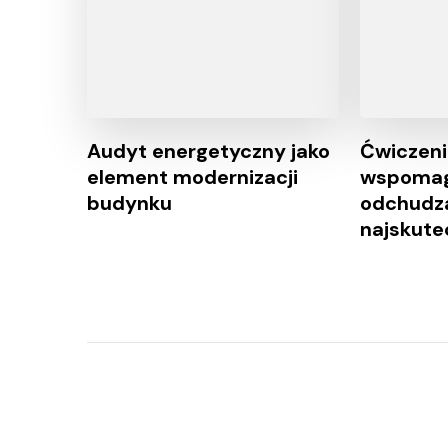
Audyt energetyczny jako
Ćwiczeni
element modernizacji
wspomag
budynku
odchudza
najskute