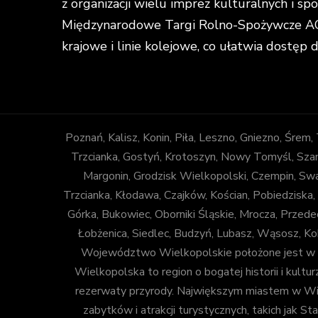
z organizacji wielu imprez kulturalnych i s
Międzynarodowe Targi Rolno-Spożywcze AGR
krajowe i linie kolejowe, co ułatwia dostęp 
Poznań, Kalisz, Konin, Piła, Leszno, Gniezno, Śrem
Trzcianka, Gostyń, Krotoszyn, Nowy Tomyśl, Szam
Margonin, Grodzisk Wielkopolski, Czempin, Sw
Trzcianka, Kłodawa, Czajków, Kościan, Pobiedziska,
Górka, Bukowiec, Oborniki Śląskie, Mrocza, Prze
Łobżenica, Siedlec, Budzyń, Lubasz, Wąsosz, Ko
Województwo Wielkopolskie położone jest w za
Wielkopolska to region o bogatej historii i kulturz
rezerwaty przyrody. Największym miastem w Wiel
zabytków i atrakcji turystycznych, takich jak