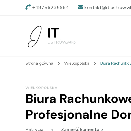
+48756235964
kontakt@it.ostrowwl
IT
OSTRÓW.wlkp
Strona główna
Wielkopolska
Biura Rachunko
WIELKOPOLSKA
Biura Rachunkowe
Profesjonalne D
we
Zamieść komentarz
Patrycja