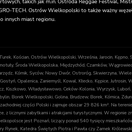
portowych, takich jak m.in. Ostróda Reggae Festival, Mi
O-TECH. Ostrów Wielkopolski to także ważny węzeł k
do innych miast regionu.
, Turek, Kościan, Ostrów Wielkopolski, Września, Jarocin, Kępno,
otuły, Środa Wielkopolska, Międzychód, Czarnków, Wągrowiec, Z
arzędz, Kórnik, Syców, Nowy Dwór, Ostroróg, Skwierzyna, Wiele
 Gostyń, Opalenica, Zaniemyśl, Kowal, Kłecko, Kępice, Jutrosin,
decz, Kiszkowo, Władysławowo, Ceków-Kolonia, Wyrzysk, Luboń
bylin, Borek Wielkopolski, Golina, Brudzew, Borek, Kórnica, Zd
chodniej części Polski i zajmuje obszar 29 826 km². Na tereni
e, z licznymi zabytkami i atrakcjami turystycznymi. W regionie zna
kopolsce jest Poznań, liczący ponad 540 tysięcy mieszkańców. J
 Stary Rynek, Katedra Świętych Piotra i Pawła czy Zamek Królews