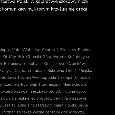
strzostwa Polski w kolarstwie szosowym czy
omunikacyjny, którym krzyżują się drogi
 Słupca, Koło, Wolsztyn, Chodzież, Pleszew, Rawicz,
łotów, Buk, Oborniki, Góra, Wronki, Kościerzyna,
ń, Rakoniewice, Kobylin, Kleszczewo, Czarnków
 Wyrzysk, Osieczna, Lubasz, Bukowno, Dolsk, Miejska
, Kłodawa, Koźmin Wielkopolski, Czempiń, Łubowo,
uny, Czempiń, Rychwał, Trzemeszno, Miedzichowo.
e województwa mieszka około 3,5 miliona osób.
jdują się piękne jeziora, lasy, parki krajobrazowe i
est to jedno z najstarszych miast Polski, pełne
ki. Poznań to także ważne centrum gospodarcze,