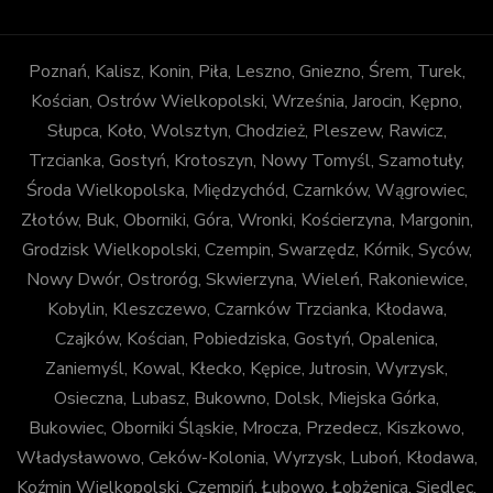
Poznań, Kalisz, Konin, Piła, Leszno, Gniezno, Śrem, Turek,
Kościan, Ostrów Wielkopolski, Września, Jarocin, Kępno,
Słupca, Koło, Wolsztyn, Chodzież, Pleszew, Rawicz,
Trzcianka, Gostyń, Krotoszyn, Nowy Tomyśl, Szamotuły,
Środa Wielkopolska, Międzychód, Czarnków, Wągrowiec,
Złotów, Buk, Oborniki, Góra, Wronki, Kościerzyna, Margonin,
Grodzisk Wielkopolski, Czempin, Swarzędz, Kórnik, Syców,
Nowy Dwór, Ostroróg, Skwierzyna, Wieleń, Rakoniewice,
Kobylin, Kleszczewo, Czarnków Trzcianka, Kłodawa,
Czajków, Kościan, Pobiedziska, Gostyń, Opalenica,
Zaniemyśl, Kowal, Kłecko, Kępice, Jutrosin, Wyrzysk,
Osieczna, Lubasz, Bukowno, Dolsk, Miejska Górka,
Bukowiec, Oborniki Śląskie, Mrocza, Przedecz, Kiszkowo,
Władysławowo, Ceków-Kolonia, Wyrzysk, Luboń, Kłodawa,
Koźmin Wielkopolski, Czempiń, Łubowo, Łobżenica, Siedlec,