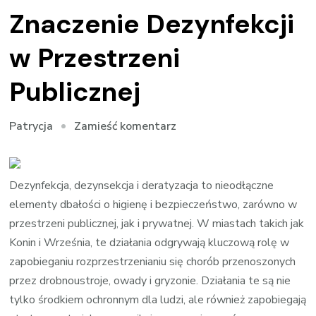
Znaczenie Dezynfekcji
w Przestrzeni
Publicznej
we
Zamieść komentarz
Patrycja
wpisie
Bezpieczne
Miasto
Dezynfekcja, dezynsekcja i deratyzacja to nieodłączne
dla
elementy dbałości o higienę i bezpieczeństwo, zarówno w
Mieszkańców:
przestrzeni publicznej, jak i prywatnej. W miastach takich jak
Znaczenie
Konin i Września, te działania odgrywają kluczową rolę w
Dezynfekcji
zapobieganiu rozprzestrzenianiu się chorób przenoszonych
w
przez drobnoustroje, owady i gryzonie. Działania te są nie
Przestrzeni
tylko środkiem ochronnym dla ludzi, ale również zapobiegają
Publicznej