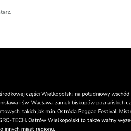
tarz.
rodkowej części Wielkopolski, na południowy wschód o
anisława i św. Wacława, zamek biskupów poznańskich cz
portowych, takich jak m.in. Ostróda Reggae Festival, Mi
O-TECH. Ostrów Wielkopolski to także ważny węzeł k
do innych miast regionu.