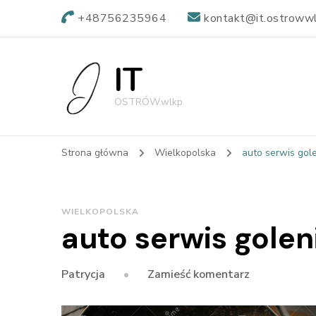
+48756235964
kontakt@it.ostrowwl
IT
OSTRÓW.wlkp
Strona główna
Wielkopolska
auto serwis gol
WIELKOPOLSKA
auto serwis gole
we
Zamieść komentarz
Patrycja
wpisie
auto