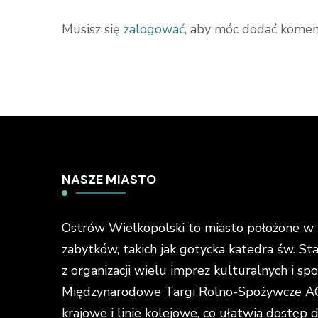
Musisz się
zalogować
, aby móc dodać komen
NASZE MIASTO
Ostrów Wielkopolski to miasto położone w ś
zabytków, takich jak gotycka katedra św. St
z organizacji wielu imprez kulturalnych i s
Międzynarodowe Targi Rolno-Spożywcze AGR
krajowe i linie kolejowe, co ułatwia dostęp 