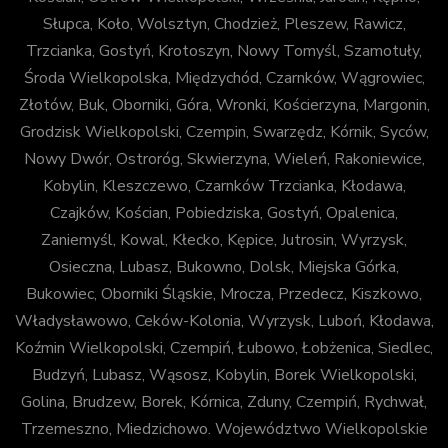
Słupca, Koło, Wolsztyn, Chodzież, Pleszew, Rawicz,
Trzcianka, Gostyń, Krotoszyn, Nowy Tomyśl, Szamotuły,
Środa Wielkopolska, Międzychód, Czarnków, Wągrowiec,
Złotów, Buk, Oborniki, Góra, Wronki, Kościerzyna, Margonin,
Grodzisk Wielkopolski, Czempin, Swarzędz, Kórnik, Syców,
Nowy Dwór, Ostroróg, Skwierzyna, Wieleń, Rakoniewice,
Kobylin, Kleszczewo, Czarnków Trzcianka, Kłodawa,
Czajków, Kościan, Pobiedziska, Gostyń, Opalenica,
Zaniemyśl, Kowal, Kłecko, Kępice, Jutrosin, Wyrzysk,
Osieczna, Lubasz, Bukowno, Dolsk, Miejska Górka,
Bukowiec, Oborniki Śląskie, Mrocza, Przedecz, Kiszkowo,
Władysławowo, Ceków-Kolonia, Wyrzysk, Luboń, Kłodawa,
Koźmin Wielkopolski, Czempiń, Łubowo, Łobżenica, Siedlec,
Budzyń, Lubasz, Wąsosz, Kobylin, Borek Wielkopolski,
Golina, Brudzew, Borek, Kórnica, Zduny, Czempiń, Rychwał,
Trzemeszno, Miedzichowo. Województwo Wielkopolskie