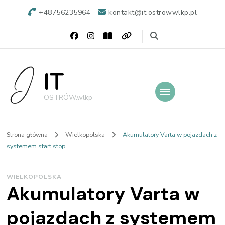
+48756235964
kontakt@it.ostrowwlkp.pl
IT
OSTRÓW.wlkp
Strona główna
Wielkopolska
Akumulatory Varta w pojazdach z
systemem start stop
WIELKOPOLSKA
Akumulatory Varta w
pojazdach z systemem