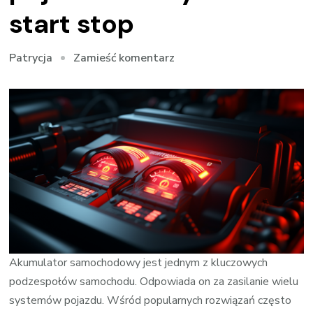
start stop
we
Zamieść komentarz
Patrycja
wpisie
Akumulatory
Varta
w
pojazdach
z
systemem
start
stop
Akumulator samochodowy jest jednym z kluczowych
podzespołów samochodu. Odpowiada on za zasilanie wielu
systemów pojazdu. Wśród popularnych rozwiązań często