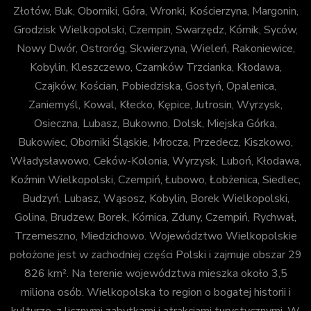
Złotów, Buk, Oborniki, Góra, Wronki, Kościerzyna, Margonin,
Grodzisk Wielkopolski, Czempin, Swarzędz, Kórnik, Syców,
Nowy Dwór, Ostroróg, Skwierzyna, Wieleń, Rakoniewice,
Kobylin, Kleszczewo, Czarnków Trzcianka, Kłodawa,
Czajków, Kościan, Pobiedziska, Gostyń, Opalenica,
Zaniemyśl, Kowal, Kłecko, Kępice, Jutrosin, Wyrzysk,
Osieczna, Lubasz, Bukowno, Dolsk, Miejska Górka,
Bukowiec, Oborniki Śląskie, Mrocza, Przedecz, Kiszkowo,
Władysławowo, Ceków-Kolonia, Wyrzysk, Luboń, Kłodawa,
Koźmin Wielkopolski, Czempiń, Łubowo, Łobżenica, Siedlec,
Budzyń, Lubasz, Wąsosz, Kobylin, Borek Wielkopolski,
Golina, Brudzew, Borek, Kórnica, Zduny, Czempiń, Rychwał,
Trzemeszno, Miedzichowo. Województwo Wielkopolskie
położone jest w zachodniej części Polski i zajmuje obszar 29
826 km². Na terenie województwa mieszka około 3,5
miliona osób. Wielkopolska to region o bogatej historii i
kulturze, z licznymi zabytkami i atrakcjami turystycznymi. W