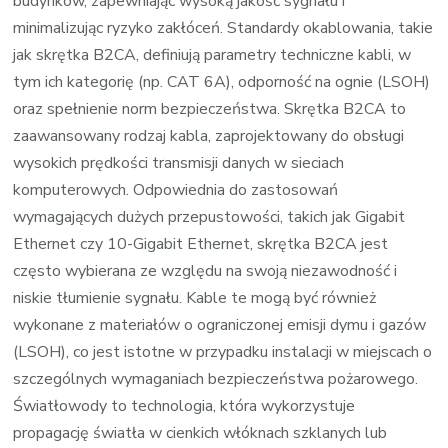
budynków, zapewniając wysoką jakość sygnału i
minimalizując ryzyko zakłóceń. Standardy okablowania, takie
jak skrętka B2CA, definiują parametry techniczne kabli, w
tym ich kategorię (np. CAT 6A), odporność na ognie (LSOH)
oraz spełnienie norm bezpieczeństwa. Skrętka B2CA to
zaawansowany rodzaj kabla, zaprojektowany do obsługi
wysokich prędkości transmisji danych w sieciach
komputerowych. Odpowiednia do zastosowań
wymagających dużych przepustowości, takich jak Gigabit
Ethernet czy 10-Gigabit Ethernet, skrętka B2CA jest
często wybierana ze względu na swoją niezawodność i
niskie tłumienie sygnału. Kable te mogą być również
wykonane z materiałów o ograniczonej emisji dymu i gazów
(LSOH), co jest istotne w przypadku instalacji w miejscach o
szczególnych wymaganiach bezpieczeństwa pożarowego.
Światłowody to technologia, która wykorzystuje
propagację światła w cienkich włóknach szklanych lub