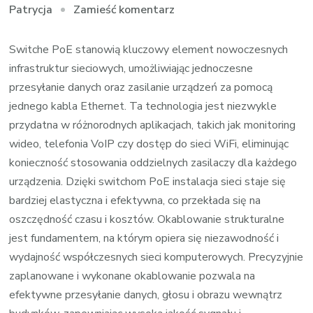
we
Zamieść komentarz
Patrycja
wpisie
6A
Switche PoE stanowią kluczowy element nowoczesnych
LSOH
infrastruktur sieciowych, umożliwiając jednoczesne
dla
przesyłanie danych oraz zasilanie urządzeń za pomocą
Bezpieczeństwa
jednego kabla Ethernet. Ta technologia jest niezwykle
przydatna w różnorodnych aplikacjach, takich jak monitoring
wideo, telefonia VoIP czy dostęp do sieci WiFi, eliminując
konieczność stosowania oddzielnych zasilaczy dla każdego
urządzenia. Dzięki switchom PoE instalacja sieci staje się
bardziej elastyczna i efektywna, co przekłada się na
oszczędność czasu i kosztów. Okablowanie strukturalne
jest fundamentem, na którym opiera się niezawodność i
wydajność współczesnych sieci komputerowych. Precyzyjnie
zaplanowane i wykonane okablowanie pozwala na
efektywne przesyłanie danych, głosu i obrazu wewnątrz