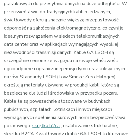
plastikowych do przesyłania danych na duże odległości. W
przeciwieństwie do tradycyjnych kabli miedzianych,
światłowody oferują znacznie większą przepustowość i
odporność na zakłócenia elektromagnetyczne, co czyni je
idealnym rozwiązaniem w sieciach telekomunikacyjnych,
data center oraz w aplikacjach wymagających wysokiej
niezawodności transmisji danych. Kable 6A LSOH są
szczególnie cenione ze względu na swoje właściwości
ognioodporne i ograniczonej emisji dymu oraz toksycznych
gazów. Standardy LSOH (Low Smoke Zero Halogen)
określają materiały używane w produkcji kabli, które są
bezpieczne dla ludzi i środowiska w przypadku pożaru.
Kable te są powszechnie stosowane w budynkach
publicznych, szpitalach, lotniskach i innych miejscach
wymagających spełnienia surowych norm bezpieczeństwa
pożarowego.
skrętka b2ca
, okablowanie strukturalne,
skrętka B2CA, światłowody i kable 6A LSOH to kluczowe