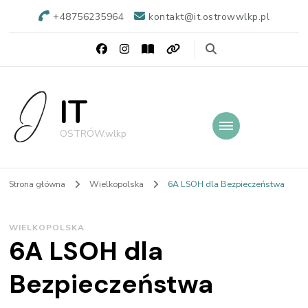
+48756235964
kontakt@it.ostrowwlkp.pl
IT
OSTRÓW.wlkp
Strona główna
Wielkopolska
6A LSOH dla Bezpieczeństwa
WIELKOPOLSKA
6A LSOH dla
Bezpieczeństwa