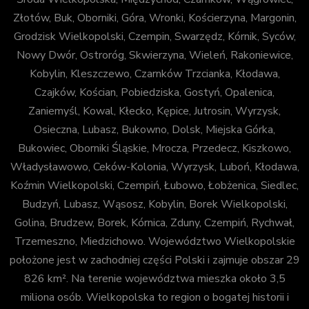
Złotów, Buk, Oborniki, Góra, Wronki, Kościerzyna, Margonin,
Grodzisk Wielkopolski, Czempin, Swarzędz, Kórnik, Syców,
Nowy Dwór, Ostroróg, Skwierzyna, Wieleń, Rakoniewice,
Kobylin, Kleszczewo, Czarnków Trzcianka, Kłodawa,
Czajków, Kościan, Pobiedziska, Gostyń, Opalenica,
Zaniemyśl, Kowal, Kłecko, Kępice, Jutrosin, Wyrzysk,
Osieczna, Lubasz, Bukowno, Dolsk, Miejska Górka,
Bukowiec, Oborniki Śląskie, Mrocza, Przedecz, Kiszkowo,
Władysławowo, Ceków-Kolonia, Wyrzysk, Luboń, Kłodawa,
Koźmin Wielkopolski, Czempiń, Łubowo, Łobżenica, Siedlec,
Budzyń, Lubasz, Wąsosz, Kobylin, Borek Wielkopolski,
Golina, Brudzew, Borek, Kórnica, Zduny, Czempiń, Rychwał,
Trzemeszno, Miedzichowo. Województwo Wielkopolskie
położone jest w zachodniej części Polski i zajmuje obszar 29
826 km². Na terenie województwa mieszka około 3,5
miliona osób. Wielkopolska to region o bogatej historii i