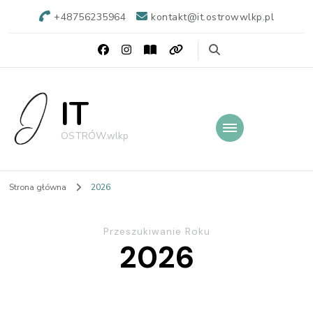
+48756235964
kontakt@it.ostrowwlkp.pl
IT
OSTRÓW.wlkp
Strona główna
2026
Przeszukiwanie Roku
2026