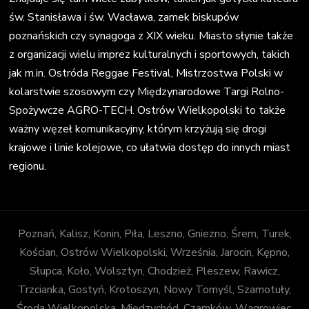
św. Stanisława i św. Wacława, zamek biskupów
poznańskich czy synagoga z XIX wieku. Miasto słynie także
z organizacji wielu imprez kulturalnych i sportowych, takich
jak m.in. Ostróda Reggae Festival, Mistrzostwa Polski w
kolarstwie szosowym czy Międzynarodowe Targi Rolno-
Spożywcze AGRO-TECH. Ostrów Wielkopolski to także
ważny węzeł komunikacyjny, którym krzyżują się drogi
krajowe i linie kolejowe, co ułatwia dostęp do innych miast
regionu.
Poznań, Kalisz, Konin, Piła, Leszno, Gniezno, Śrem, Turek,
Kościan, Ostrów Wielkopolski, Września, Jarocin, Kępno,
Słupca, Koło, Wolsztyn, Chodzież, Pleszew, Rawicz,
Trzcianka, Gostyń, Krotoszyn, Nowy Tomyśl, Szamotuły,
Środa Wielkopolska, Międzychód, Czarnków, Wągrowiec,