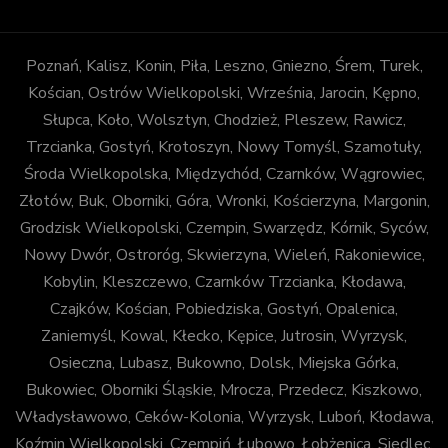
Poznań, Kalisz, Konin, Piła, Leszno, Gniezno, Śrem, Turek,
Kościan, Ostrów Wielkopolski, Września, Jarocin, Kępno,
Słupca, Koło, Wolsztyn, Chodzież, Pleszew, Rawicz,
Trzcianka, Gostyń, Krotoszyn, Nowy Tomyśl, Szamotuły,
Środa Wielkopolska, Międzychód, Czarnków, Wągrowiec,
Złotów, Buk, Oborniki, Góra, Wronki, Kościerzyna, Margonin,
Grodzisk Wielkopolski, Czempin, Swarzędz, Kórnik, Syców,
Nowy Dwór, Ostroróg, Skwierzyna, Wieleń, Rakoniewice,
Kobylin, Kleszczewo, Czarnków Trzcianka, Kłodawa,
Czajków, Kościan, Pobiedziska, Gostyń, Opalenica,
Zaniemyśl, Kowal, Kłecko, Kępice, Jutrosin, Wyrzysk,
Osieczna, Lubasz, Bukowno, Dolsk, Miejska Górka,
Bukowiec, Oborniki Śląskie, Mrocza, Przedecz, Kiszkowo,
Władysławowo, Ceków-Kolonia, Wyrzysk, Luboń, Kłodawa,
Koźmin Wielkopolski, Czempiń, Łubowo, Łobżenica, Siedlec,