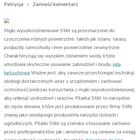
we
Zamieść komentarz
Patrycja
wpisie
piła
łańcuchowa,
Myjki wysokociśnieniowe Stihl są przeznaczone do
Gdzie
czyszczenia różnych powierzchni, takich jak ściany, tarasy,
kupić?
podjazdy, samochody i inne powierzchnie zewnętrzne.
Charakteryzują się wysokim ciśnieniem wody, które
umożliwia skuteczne usuwanie zabrudzeń i brudu.
piła
łańcuchowa
Ważne jest, aby zawsze przestrzegać instrukcji
obsługi dostarczonych wraz z urządzeniem i zachować
ostrożność podczas korzystania z myjki wysokociśnieniowej,
aby uniknąć uszkodzeń i urazów. Pilarka Stihl to narzędzie
do cięcia drewna, które jest produkowane przez firmę Stihl,
znanej jako wiodącego producenta narzędzi leśnych i
ogrodniczych. Pilarki Stihl są szeroko stosowane zarówno
przez profesjonalistów, jak i amatorów, i są cenione za swoją