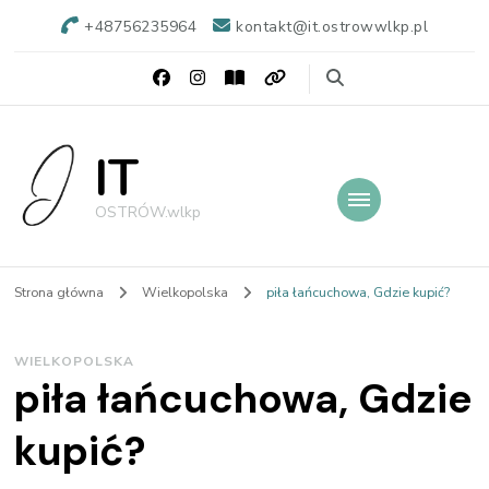
+48756235964
kontakt@it.ostrowwlkp.pl
IT
OSTRÓW.wlkp
Strona główna
Wielkopolska
piła łańcuchowa, Gdzie kupić?
WIELKOPOLSKA
piła łańcuchowa, Gdzie
kupić?