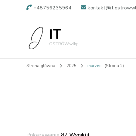
+48756235964
kontakt@it.ostrowwl
IT
OSTRÓW.wlkp
Strona główna
2025
marzec
(Strona 2)
Pokazywanie
87 Wynik(i)