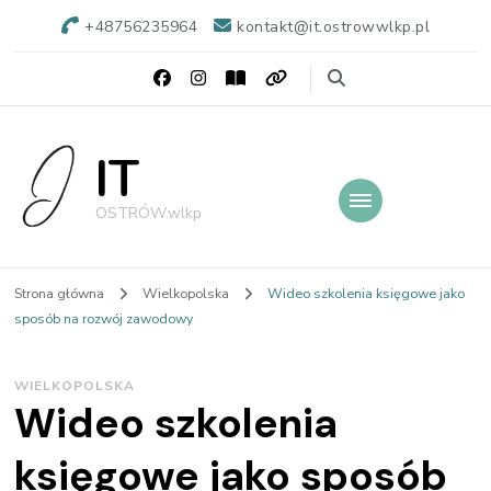
+48756235964
kontakt@it.ostrowwlkp.pl
IT
OSTRÓW.wlkp
Strona główna
Wielkopolska
Wideo szkolenia księgowe jako
sposób na rozwój zawodowy
WIELKOPOLSKA
Wideo szkolenia
księgowe jako sposób