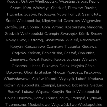
Kościan, Ostrów Wielkopolski, Września, Jarocin, Kępno,
Słupca, Koło, Wolsztyn, Chodzież, Pleszew, Rawicz,
Trzcianka, Gostyń, Krotoszyn, Nowy Tomyśl, Szamotuły,
Środa Wielkopolska, Międzychód, Czarnków, Wągrowiec,
Złotów, Buk, Oborniki, Góra, Wronki, Kościerzyna, Margonin,
Grodzisk Wielkopolski, Czempin, Swarzędz, Kórnik, Syców,
Nowy Dwór, Ostroróg, Skwierzyna, Wieleń, Rakoniewice,
Kobylin, Kleszczewo, Czarnków Trzcianka, Kłodawa,
Czajków, Kościan, Pobiedziska, Gostyń, Opalenica,
Zaniemyśl, Kowal, Kłecko, Kępice, Jutrosin, Wyrzysk,
Osieczna, Lubasz, Bukowno, Dolsk, Miejska Górka,
Bukowiec, Oborniki Śląskie, Mrocza, Przedecz, Kiszkowo,
Władysławowo, Ceków-Kolonia, Wyrzysk, Luboń, Kłodawa,
Koźmin Wielkopolski, Czempiń, Łubowo, Łobżenica, Siedlec,
Budzyń, Lubasz, Wąsosz, Kobylin, Borek Wielkopolski,
Golina, Brudzew, Borek, Kórnica, Zduny, Czempiń, Rychwał,
Trzemeszno, Miedzichowo. Województwo Wielkopolskie