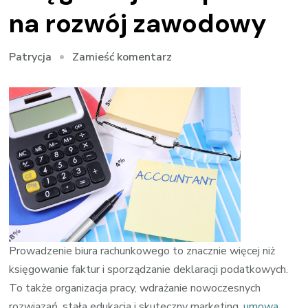
na rozwój zawodowy
we
Zamieść komentarz
Patrycja
wpisie
Wideo
szkolenia
księgowe
jako
sposób
na
rozwój
zawodowy
Prowadzenie biura rachunkowego to znacznie więcej niż
księgowanie faktur i sporządzanie deklaracji podatkowych.
To także organizacja pracy, wdrażanie nowoczesnych
rozwiązań, stała edukacja i skuteczny marketing.
umowa