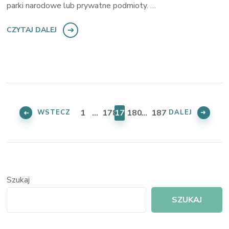
parki narodowe lub prywatne podmioty. …
CZYTAJ DALEJ
Nawigacja
po
STRONA
STRONA
STRONA
STRONA
STRONA
1
…
178
179
180
…
187
WSTECZ
DALEJ
wpisach
Szukaj
SZUKAJ