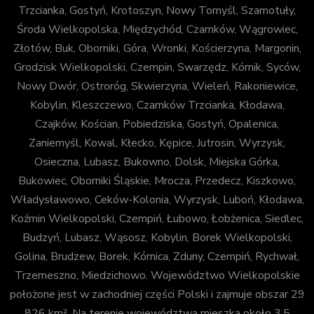
Trzcianka, Gostyń, Krotoszyn, Nowy Tomyśl, Szamotuły,
Środa Wielkopolska, Międzychód, Czarnków, Wągrowiec,
Złotów, Buk, Oborniki, Góra, Wronki, Kościerzyna, Margonin,
Grodzisk Wielkopolski, Czempin, Swarzędz, Kórnik, Syców,
Nowy Dwór, Ostroróg, Skwierzyna, Wieleń, Rakoniewice,
Kobylin, Kleszczewo, Czarnków Trzcianka, Kłodawa,
Czajków, Kościan, Pobiedziska, Gostyń, Opalenica,
Zaniemyśl, Kowal, Kłecko, Kępice, Jutrosin, Wyrzysk,
Osieczna, Lubasz, Bukowno, Dolsk, Miejska Górka,
Bukowiec, Oborniki Śląskie, Mrocza, Przedecz, Kiszkowo,
Władysławowo, Ceków-Kolonia, Wyrzysk, Luboń, Kłodawa,
Koźmin Wielkopolski, Czempiń, Łubowo, Łobżenica, Siedlec,
Budzyń, Lubasz, Wąsosz, Kobylin, Borek Wielkopolski,
Golina, Brudzew, Borek, Kórnica, Zduny, Czempiń, Rychwał,
Trzemeszno, Miedzichowo. Województwo Wielkopolskie
położone jest w zachodniej części Polski i zajmuje obszar 29
826 km². Na terenie województwa mieszka około 3,5