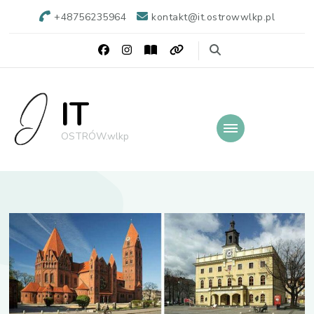
+48756235964
kontakt@it.ostrowwlkp.pl
IT
OSTRÓW.wlkp