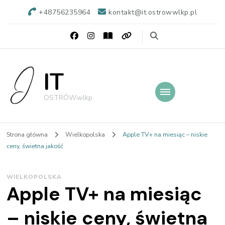
+48756235964
kontakt@it.ostrowwlkp.pl
IT
OSTRÓW.wlkp
Strona główna
Wielkopolska
Apple TV+ na miesiąc – niskie
ceny, świetna jakość
WIELKOPOLSKA
Apple TV+ na miesiąc
– niskie ceny, świetna