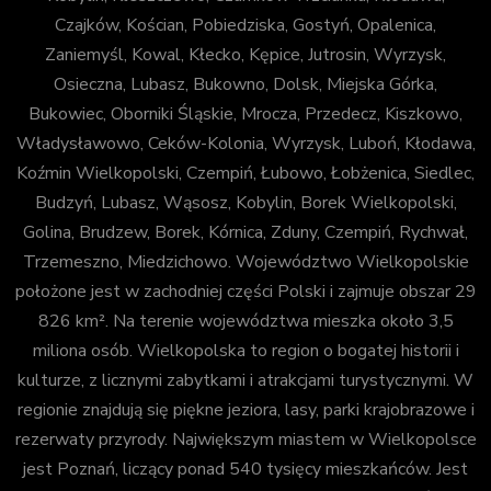
Czajków, Kościan, Pobiedziska, Gostyń, Opalenica,
Zaniemyśl, Kowal, Kłecko, Kępice, Jutrosin, Wyrzysk,
Osieczna, Lubasz, Bukowno, Dolsk, Miejska Górka,
Bukowiec, Oborniki Śląskie, Mrocza, Przedecz, Kiszkowo,
Władysławowo, Ceków-Kolonia, Wyrzysk, Luboń, Kłodawa,
Koźmin Wielkopolski, Czempiń, Łubowo, Łobżenica, Siedlec,
Budzyń, Lubasz, Wąsosz, Kobylin, Borek Wielkopolski,
Golina, Brudzew, Borek, Kórnica, Zduny, Czempiń, Rychwał,
Trzemeszno, Miedzichowo. Województwo Wielkopolskie
położone jest w zachodniej części Polski i zajmuje obszar 29
826 km². Na terenie województwa mieszka około 3,5
miliona osób. Wielkopolska to region o bogatej historii i
kulturze, z licznymi zabytkami i atrakcjami turystycznymi. W
regionie znajdują się piękne jeziora, lasy, parki krajobrazowe i
rezerwaty przyrody. Największym miastem w Wielkopolsce
jest Poznań, liczący ponad 540 tysięcy mieszkańców. Jest