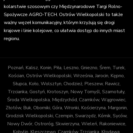
kolarstwie szosowym czy Międzynarodowe Targi Rolno-
Spożywcze AGRO-TECH. Ostrów Wielkopolski to także
ważny węzeł komunikacyjny, którym krzyżują się drogi
krajowe i linie kolejowe, co ułatwia dostęp do innych miast
regionu.
Poznań, Kalisz, Konin, Piła, Leszno, Gniezno, Śrem, Turek,
Kościan, Ostrów Wielkopolski, Września, Jarocin, Kępno,
Słupca, Koło, Wolsztyn, Chodzież, Pleszew, Rawicz,
Trzcianka, Gostyń, Krotoszyn, Nowy Tomyśl, Szamotuły,
Środa Wielkopolska, Międzychód, Czarnków, Wągrowiec,
Złotów, Buk, Oborniki, Góra, Wronki, Kościerzyna, Margonin,
Grodzisk Wielkopolski, Czempin, Swarzędz, Kórnik, Syców,
Nowy Dwór, Ostroróg, Skwierzyna, Wieleń, Rakoniewice,
Kobylin, Kleszczewo, Czarnków Trzcianka, Kłodawa,